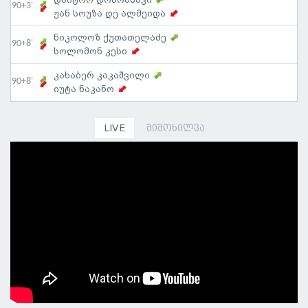
90+3'
ჟან სოუზა დე ალმეიდა
ნიკოლოზ ქუთათელაძე
90+8'
სოლომონ კესი
კახაბერ კაკაშვილი
90+8'
იუტა ნაკანო
LIVE
მიმოხილვა