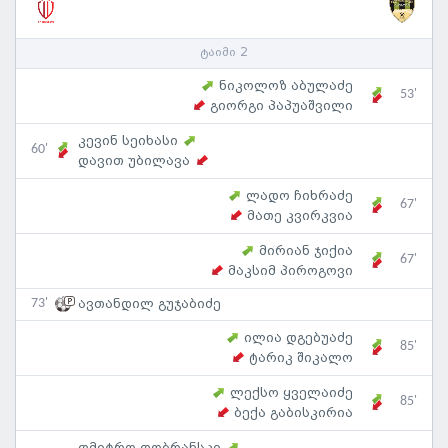
ტაიმი 2
ნიკოლოზ აბულაძე
53'
გიორგი პაპუაშვილი
კევინ სეიხასი
60'
დავით უბილავა
ლადო ჩიხრაძე
67'
მათე კვირკვია
მირიან ჯიქია
67'
მაკსიმ პიროგოვი
73'
ავთანდილ გუჯაბიძე
ილია დგებუაძე
85'
ტარიკ შიკალო
ლექსო ყველაიძე
85'
ბექა გაბისკირია
დმიტრო დობრანსკი