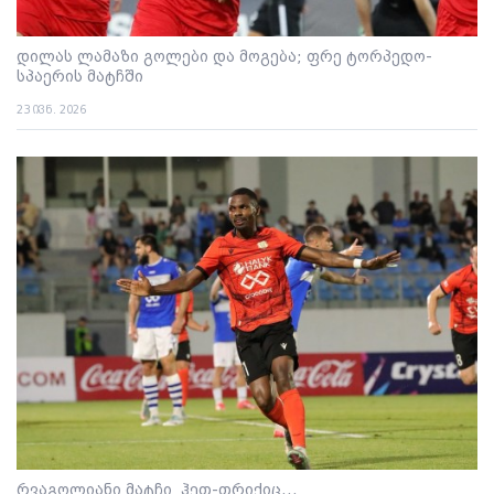
დილას ლამაზი გოლები და მოგება; ფრე ტორპედო-
სპაერის მატჩში
23 ივნ. 2026
რვაგოლიანი მატჩი, ჰეთ-თრიქიც...