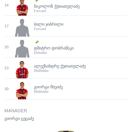
14
ᲜᲘᲙᲝᲚᲝᲖ ᲥᲣᲗᲐᲗᲔᲚᲐᲫᲔ
Forward
ᲑᲘᲚᲘ ᲯᲘᲑᲠᲘᲚᲘ
17
Forward
20
ᲓᲛᲘᲢᲠᲝ ᲓᲝᲑᲠᲐᲜᲡᲙᲘ
Defender
ᲐᲚᲔᲥᲡᲐᲜᲓᲠᲔ ᲥᲣᲗᲐᲗᲔᲚᲐᲫᲔ
23
Midfielder
ᲒᲘᲝᲠᲒᲘ ᲩᲮᲔᲘᲫᲔ
30
Midfielder
MANAGER
გიორგი ცეცაძე