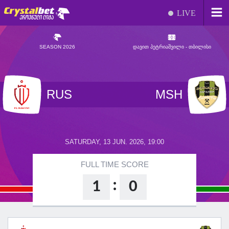
LIVE
SEASON 2026
ᲓᲐᲕᲘᲗ ᲞᲔᲢᲠᲘᲐᲨᲕᲘᲚᲘ - ᲗᲑᲘᲚᲘᲡᲘ
RUS
MSH
SATURDAY, 13 JUN. 2026, 19:00
FULL TIME SCORE
:
1
0