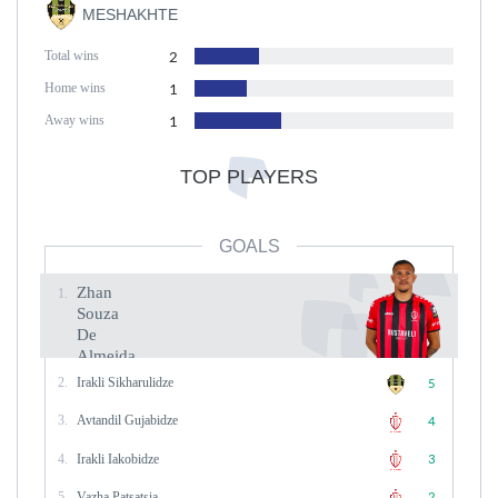
MESHAKHTE
Total wins
2
Home wins
1
Away wins
1
TOP PLAYERS
GOALS
Zhan
1.
Souza
De
Almeida
2.
Irakli Sikharulidze
Goals
5
5
3.
Avtandil Gujabidze
4
4.
Irakli Iakobidze
3
5.
Vazha Patsatsia
2