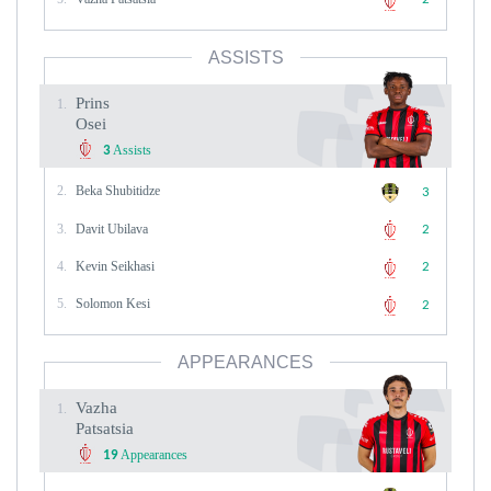
ASSISTS
Prins
1.
Osei
Assists
3
2.
Beka Shubitidze
3
3.
Davit Ubilava
2
4.
Kevin Seikhasi
2
5.
Solomon Kesi
2
APPEARANCES
Vazha
1.
Patsatsia
Appearances
19