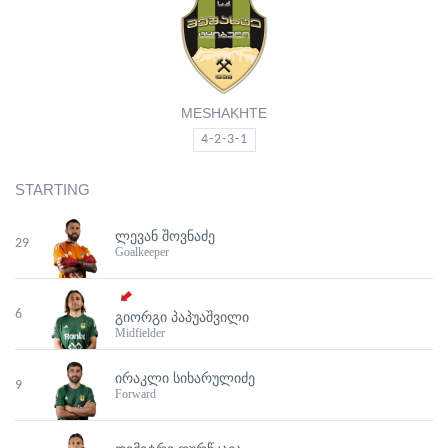
MESHAKHTE
4-2-3-1
STARTING
ᲚᲔᲕᲐᲜ ᲨᲝᲕᲜᲐᲫᲔ
29
Goalkeeper
6
ᲒᲘᲝᲠᲒᲘ ᲞᲐᲞᲣᲐᲨᲕᲘᲚᲘ
Midfielder
ᲘᲠᲐᲙᲚᲘ ᲡᲘᲮᲐᲠᲣᲚᲘᲫᲔ
9
Forward