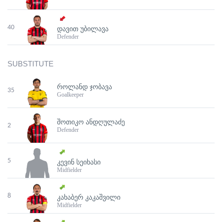
40
ᲓᲐᲕᲘᲗ ᲣᲑᲘᲚᲐᲕᲐ
Defender
SUBSTITUTE
ᲠᲝᲚᲐᲜᲓ ᲯᲝᲑᲐᲕᲐ
35
Goalkeeper
ᲨᲝᲗᲘᲙᲝ ᲐᲜᲓᲦᲣᲚᲐᲫᲔ
2
Defender
5
ᲙᲔᲕᲘᲜ ᲡᲔᲘᲮᲐᲡᲘ
Midfielder
8
ᲙᲐᲮᲐᲑᲔᲠ ᲙᲐᲙᲐᲨᲕᲘᲚᲘ
Midfielder