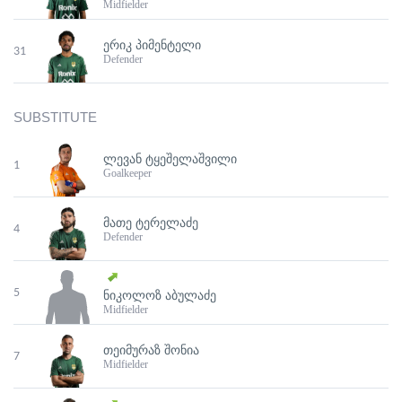
Midfielder
ᲔᲠᲘᲙ ᲞᲘᲛᲔᲜᲢᲔᲚᲘ
31
Defender
SUBSTITUTE
ᲚᲔᲕᲐᲜ ᲢᲧᲔᲨᲔᲚᲐᲨᲕᲘᲚᲘ
1
Goalkeeper
ᲛᲐᲗᲔ ᲢᲔᲠᲔᲚᲐᲫᲔ
4
Defender
5
ᲜᲘᲙᲝᲚᲝᲖ ᲐᲑᲣᲚᲐᲫᲔ
Midfielder
ᲗᲔᲘᲛᲣᲠᲐᲖ ᲨᲝᲜᲘᲐ
7
Midfielder