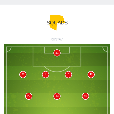
SQUADS
RUSTAVI
21
27
4
3
19
22
13
40