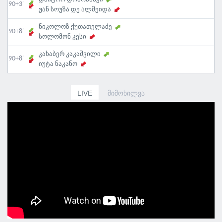
90+3'
ჟან სოუზა დე ალმეიდა
ნიკოლოზ ქუთათელაძე
90+8'
სოლომონ კესი
კახაბერ კაკაშვილი
90+8'
იუტა ნაკანო
LIVE
ᲛᲘᲛᲝᲮᲘᲚᲕᲐ