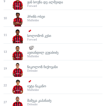
9
ᲟᲐᲜ ᲡᲝᲣᲖᲐ ᲓᲔ ᲐᲚᲛᲔᲘᲓᲐ
Forward
ᲞᲠᲘᲜᲡ ᲝᲡᲔᲘ
10
Midfielder
11
ᲡᲝᲚᲝᲛᲝᲜ ᲙᲔᲡᲘ
Forward
13
ᲐᲕᲗᲐᲜᲓᲘᲚ ᲒᲣᲯᲐᲑᲘᲫᲔ
Midfielder
ᲜᲘᲙᲝᲚᲝᲖ ᲩᲘᲥᲝᲕᲐᲜᲘ
19
Defender
22
ᲘᲣᲢᲐ ᲜᲐᲙᲐᲜᲝ
Midfielder
ᲛᲐᲛᲣᲙᲐ ᲙᲐᲞᲐᲜᲐᲫᲔ
27
Defender