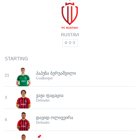
RUSTAVI
4-3-3
STARTING
ᲞᲐᲞᲣᲜᲐ ᲑᲔᲠᲣᲐᲨᲕᲘᲚᲘ
21
Goalkeeper
ᲕᲐᲟᲐ ᲤᲐᲪᲐᲪᲘᲐ
3
Defender
ᲓᲐᲕᲘᲓ ᲝᲚᲘᲕᲔᲘᲠᲐ
4
Defender