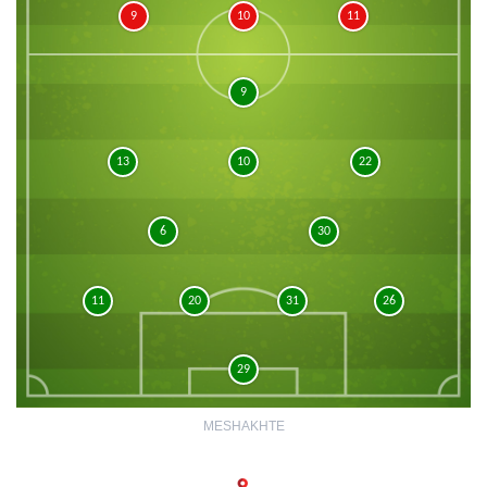
9
10
11
9
13
10
22
6
30
11
20
31
26
29
MESHAKHTE