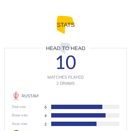
STATS
HEAD TO HEAD
10
MATCHES PLAYED
2 DRAWS
RUSTAVI
Total wins
6
Home wins
4
Away wins
2