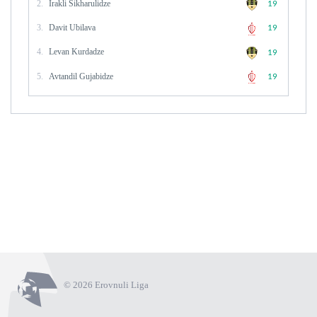
2.
Irakli Sikharulidze
19
3.
Davit Ubilava
19
4.
Levan Kurdadze
19
5.
Avtandil Gujabidze
19
© 2026 Erovnuli Liga