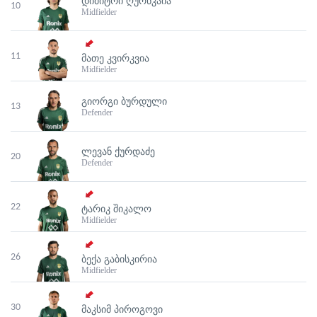
ᲓᲘᲛᲘᲢᲠᲘ ᲦᲣᲠᲬᲙᲐᲘᲐ
10
Midfielder
11
ᲛᲐᲗᲔ ᲙᲕᲘᲠᲙᲕᲘᲐ
Midfielder
ᲒᲘᲝᲠᲒᲘ ᲑᲣᲠᲓᲣᲚᲘ
13
Defender
ᲚᲔᲕᲐᲜ ᲥᲣᲠᲓᲐᲫᲔ
20
Defender
22
ᲢᲐᲠᲘᲙ ᲨᲘᲙᲐᲚᲝ
Midfielder
26
ᲑᲔᲥᲐ ᲒᲐᲑᲘᲡᲙᲘᲠᲘᲐ
Midfielder
30
ᲛᲐᲙᲡᲘᲛ ᲞᲘᲠᲝᲒᲝᲕᲘ