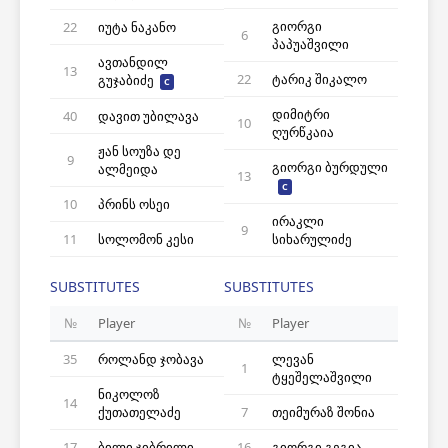
გიორგი
22
იუტა ნაკანო
6
პაპუაშვილი
ავთანდილ
13
22
ტარიკ შიკალო
გუჯაბიძე
C
დიმიტრი
40
დავით უბილავა
10
ღურწკაია
ჟან სოუზა დე
9
გიორგი ბურდული
ალმეიდა
13
C
10
პრინს ოსეი
ირაკლი
9
11
სოლომონ კესი
სიხარულიძე
SUBSTITUTES
SUBSTITUTES
№
Player
№
Player
35
როლანდ ჯობავა
ლევან
1
ტყეშელაშვილი
ნიკოლოზ
14
ქუთათელაძე
7
თეიმურაზ შონია
17
ბილი ჯიბრილი
16
გიორგი გეგია