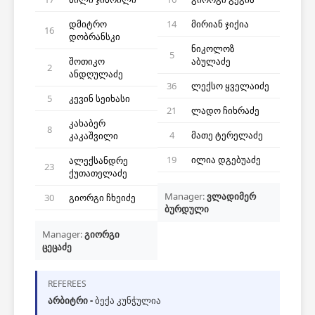
დმიტრო
14
მირიან ჯიქია
16
დობრანსკი
ნიკოლოზ
5
შოთიკო
აბულაძე
2
ანდღულაძე
36
ლექსო ყველაიძე
5
კევინ სეიხასი
21
ლადო ჩიხრაძე
კახაბერ
8
4
მათე ტერელაძე
კაკაშვილი
19
ილია დგებუაძე
ალექსანდრე
23
ქუთათელაძე
Manager:
ვლადიმერ
30
გიორგი ჩხეიძე
ბურდული
Manager:
გიორგი
ცეცაძე
REFEREES
არბიტრი -
ბექა კუნჭულია