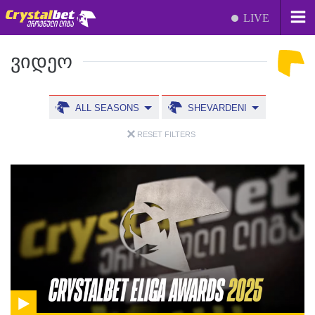
LIVE
ᲕᲘᲓᲔᲝ
ALL SEASONS
SHEVARDENI
RESET FILTERS