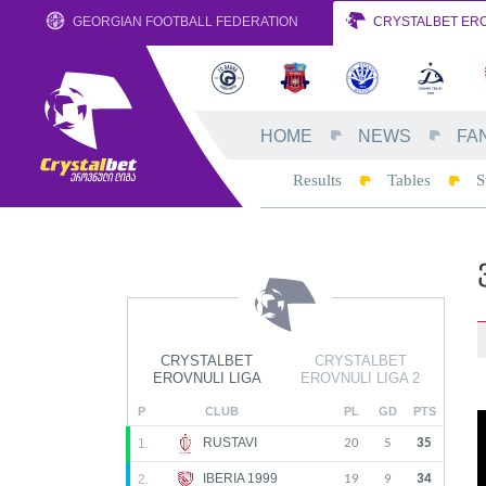
GEORGIAN FOOTBALL FEDERATION
CRYSTALBET ERO
HOME
NEWS
FA
Results
Tables
S
CRYSTALBET
CRYSTALBET
EROVNULI LIGA
EROVNULI LIGA 2
P
CLUB
PL
GD
PTS
RUSTAVI
1.
20
5
35
IBERIA 1999
2.
19
9
34