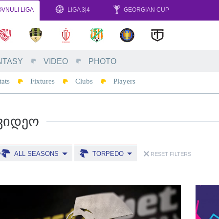
VNULI LIGA
LIGA 3|4
GEORGIAN CUP
NTASY
VIDEO
PHOTO
tats
Fixtures
Clubs
Players
ᲕᲘᲓᲔᲝ
ALL SEASONS
TORPEDO
RESET FILTERS