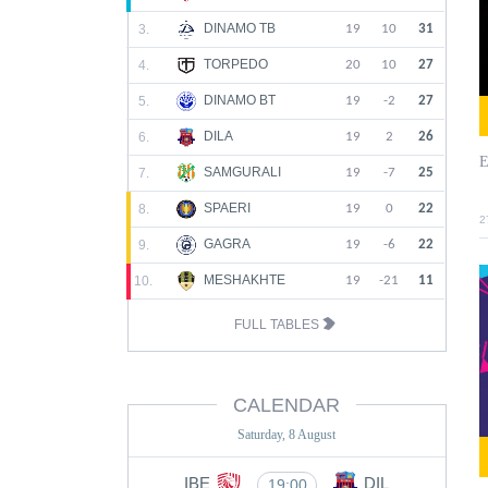
DINAMO TB
3.
19
10
31
TORPEDO
4.
20
10
27
DINAMO BT
5.
19
-2
27
DILA
6.
19
2
26
E
SAMGURALI
7.
19
-7
25
SPAERI
8.
19
0
22
2
GAGRA
9.
19
-6
22
MESHAKHTE
10.
19
-21
11
FULL TABLES
CALENDAR
Saturday, 8 August
IBE
DIL
19:00