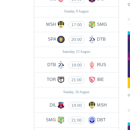
დ
Sunday, 9 August
2
MSH
SMG
17:00
SPA
DTB
20:00
Saturday, 15 August
DTB
RUS
19:00
TOR
IBE
21:00
Sunday, 16 August
თ
DIL
MSH
19:00
2
SMG
DBT
21:00