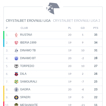
CRYSTALBET EROVNULI LIGA
CRYSTALBET EROVNULI LIGA 2
P
CLUB
PL
GD
PTS
RUSTAVI
1.
20
5
35
IBERIA 1999
2.
19
9
34
DINAMO TB
3.
19
10
31
DINAMO BT
4.
20
-2
28
TORPEDO
5.
20
10
27
DILA
6.
19
2
26
SAMGURALI
7.
19
-7
25
GAGRA
8.
20
-6
23
SPAERI
9.
19
0
22
MESHAKHTE
10.
19
-21
11