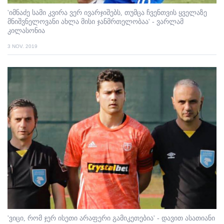
'იმნაძე სამი კვირა ვერ ივარჯიშებს, თუმცა ჩვენთვის ყველაზე
მნიშვნელოვანი ახლა მისი ჯანმრთელობაა' - ვარლამ
კილასონია
3 NOV. 2019
'ვიცი, რომ ჯერ ისეთი არაფერი გამიკეთებია' - დავით ასათიანი