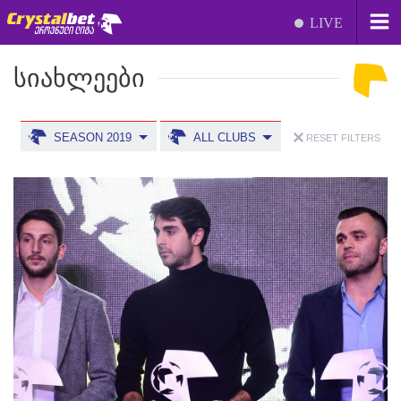
LIVE
ᲡᲘᲐᲮᲚᲔᲔᲑᲘ
SEASON 2019
ALL CLUBS
RESET FILTERS