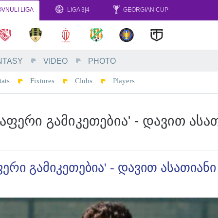
VNULI LIGA
LIGA 3|4
GEORGIAN CUP
NTASY
VIDEO
PHOTO
tats
Fixtures
Clubs
Players
ᲠᲐᲤᲔᲠᲘ ᲒᲐᲛᲘᲙᲔᲗᲔᲑᲘᲐ' - ᲓᲐᲕᲘᲗ ᲐᲡᲐ
ფერი გამიკეთებია' - დავით ასათიანი