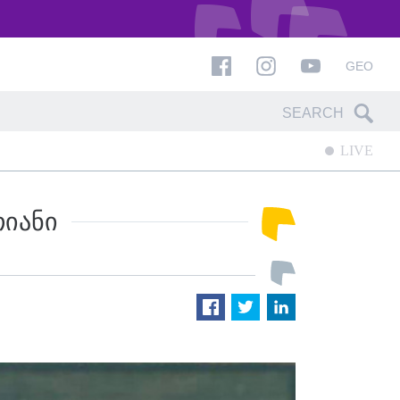
GEO
LIVE
ᲗᲘᲐᲜᲘ