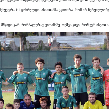
ს შეხვედრა 1:1 დასრულდა. ასათიანმა გვითხრა, რომ არ ნერვიულობ
მშვიდი ვარ. ნორმალურად ვითამაშე, თუმცა ვიცი, რომ ჯერ ისეთი ა