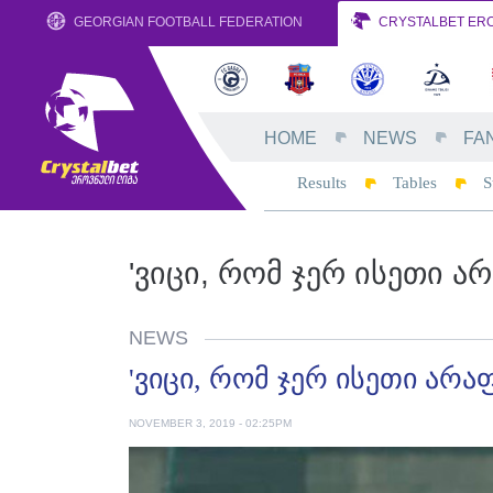
GEORGIAN FOOTBALL FEDERATION
CRYSTALBET ERO
HOME
NEWS
FA
Results
Tables
S
'ᲕᲘᲪᲘ, ᲠᲝᲛ ᲯᲔᲠ ᲘᲡᲔᲗᲘ Ა
NEWS
'ვიცი, რომ ჯერ ისეთი არა
NOVEMBER 3, 2019 - 02:25PM