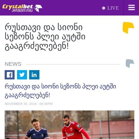
LIVE
ᲠᲣᲡᲗᲐᲕᲘ ᲓᲐ ᲡᲘᲝᲜᲘ
ᲡᲔᲖᲝᲜᲡ ᲞᲚᲔᲘ ᲐᲣᲢᲨᲘ
ᲒᲐᲐᲒᲠᲫᲔᲚᲔᲑᲔᲜ!
NEWS
რუსთავი და სიონი სეზონს პლეი აუტში
გააგრძელებენ!
NOVEMBER 30, 2019 - 08:36PM