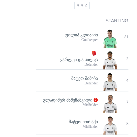
4-4-2
STARTING
ᲤᲘᲚᲘᲞ ᲙᲚᲘᲐᲘᲩᲘ
31
Goalkeeper
2
ᲕᲐᲠᲚᲔᲘ ᲓᲐ ᲡᲘᲚᲕᲐ
Defender
ᲛᲐᲢᲔᲝ ᲨᲘᲛᲘᲩᲘ
4
Defender
ᲕᲚᲐᲓᲘᲛᲔᲠ ᲛᲐᲛᲣᲩᲐᲨᲕᲘᲚᲘ
7
Midfielder
ᲛᲐᲢᲔᲝ ᲘᲗᲠᲐᲥᲘ
8
Midfielder