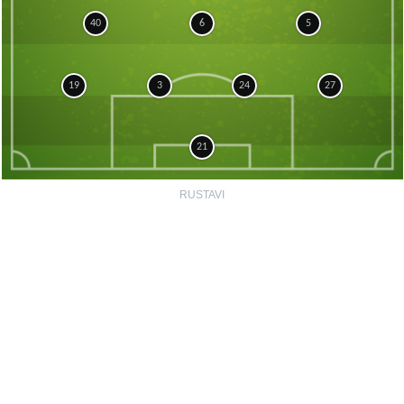
40
6
5
19
3
24
27
21
RUSTAVI