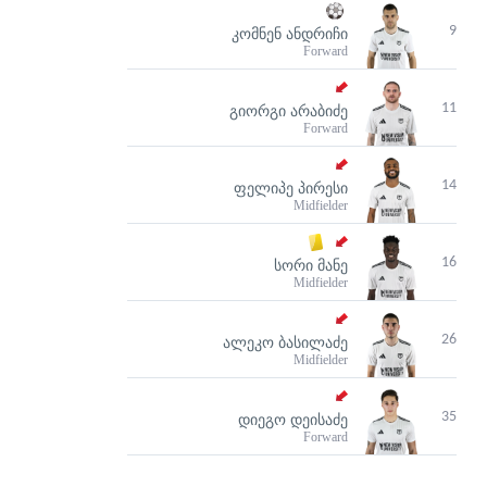
9
ᲙᲝᲛᲜᲔᲜ ᲐᲜᲓᲠᲘᲩᲘ
Forward
11
ᲒᲘᲝᲠᲒᲘ ᲐᲠᲐᲑᲘᲫᲔ
Forward
14
ᲤᲔᲚᲘᲞᲔ ᲞᲘᲠᲔᲡᲘ
Midfielder
16
ᲡᲝᲠᲘ ᲛᲐᲜᲔ
Midfielder
26
ᲐᲚᲔᲙᲝ ᲑᲐᲡᲘᲚᲐᲫᲔ
Midfielder
35
ᲓᲘᲔᲒᲝ ᲓᲔᲘᲡᲐᲫᲔ
Forward