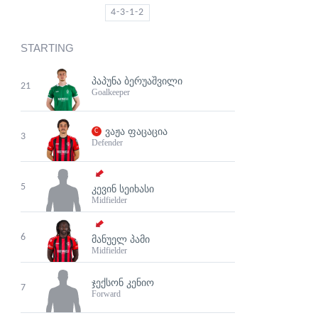
4-3-1-2
STARTING
ᲞᲐᲞᲣᲜᲐ ᲑᲔᲠᲣᲐᲨᲕᲘᲚᲘ
21
Goalkeeper
ᲕᲐᲟᲐ ᲤᲐᲪᲐᲪᲘᲐ
3
Defender
5
ᲙᲔᲕᲘᲜ ᲡᲔᲘᲮᲐᲡᲘ
Midfielder
6
ᲛᲐᲜᲣᲔᲚ ᲞᲐᲛᲘ
Midfielder
ᲯᲔᲥᲡᲝᲜ ᲙᲔᲜᲘᲝ
7
Forward