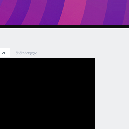
LIVE
ᲛᲘᲛᲝᲮᲘᲚᲕᲐ