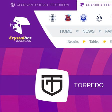
GEORGIAN FOOTBALL FEDERATION
CRYSTALBET ERO
HOME
NEWS
FA
Results
Tables
S
TORPEDO