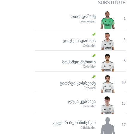
SUBSTITUTE
ᲝᲗᲝ ᲒᲝᲨᲐᲫᲔ
1
Goalkeeper
5
ᲪᲝᲢᲜᲔ ᲜᲐᲓᲐᲠᲐᲘᲐ
Defender
6
ᲛᲝᲰᲐᲛᲔᲓ ᲨᲔᲠᲘᲤᲘ
Defender
10
ᲒᲘᲝᲠᲒᲘ ᲙᲝᲮᲠᲔᲘᲫᲔ
Forward
ᲚᲣᲙᲐ ᲙᲣᲞᲠᲐᲕᲐ
15
Defender
ᲕᲘᲙᲢᲝᲠ ᲑᲚᲘᲖᲜᲘᲩᲔᲜᲙᲝ
17
Midfielder