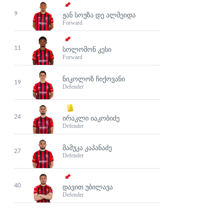
9
ᲟᲐᲜ ᲡᲝᲣᲖᲐ ᲓᲔ ᲐᲚᲛᲔᲘᲓᲐ
Forward
11
ᲡᲝᲚᲝᲛᲝᲜ ᲙᲔᲡᲘ
Forward
ᲜᲘᲙᲝᲚᲝᲖ ᲩᲘᲥᲝᲕᲐᲜᲘ
19
Defender
24
ᲘᲠᲐᲙᲚᲘ ᲘᲐᲙᲝᲑᲘᲫᲔ
Defender
ᲛᲐᲛᲣᲙᲐ ᲙᲐᲞᲐᲜᲐᲫᲔ
27
Defender
40
ᲓᲐᲕᲘᲗ ᲣᲑᲘᲚᲐᲕᲐ
Defender