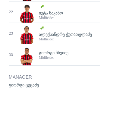
22
ᲘᲣᲢᲐ ᲜᲐᲙᲐᲜᲝ
Midfielder
23
ᲐᲚᲔᲥᲡᲐᲜᲓᲠᲔ ᲥᲣᲗᲐᲗᲔᲚᲐᲫᲔ
Midfielder
ᲒᲘᲝᲠᲒᲘ ᲩᲮᲔᲘᲫᲔ
30
Midfielder
MANAGER
გიორგი ცეცაძე