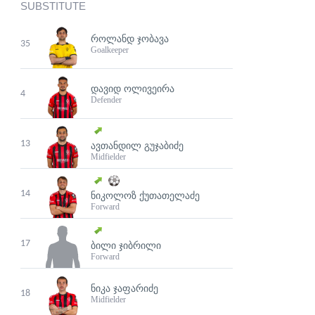
SUBSTITUTE
ᲠᲝᲚᲐᲜᲓ ᲯᲝᲑᲐᲕᲐ
35
Goalkeeper
ᲓᲐᲕᲘᲓ ᲝᲚᲘᲕᲔᲘᲠᲐ
4
Defender
13
ᲐᲕᲗᲐᲜᲓᲘᲚ ᲒᲣᲯᲐᲑᲘᲫᲔ
Midfielder
14
ᲜᲘᲙᲝᲚᲝᲖ ᲥᲣᲗᲐᲗᲔᲚᲐᲫᲔ
Forward
17
ᲑᲘᲚᲘ ᲯᲘᲑᲠᲘᲚᲘ
Forward
ᲜᲘᲙᲐ ᲯᲐᲤᲐᲠᲘᲫᲔ
18
Midfielder