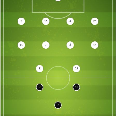
2
16
4
26
11
7
8
14
9
35
9
11
7