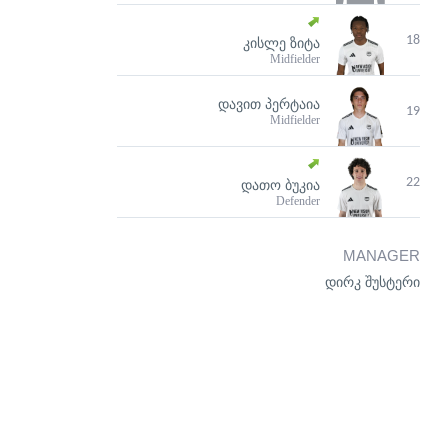
18
ᲙᲘᲡᲚᲔ ᲖᲘᲢᲐ
Midfielder
ᲓᲐᲕᲘᲗ ᲞᲔᲠᲢᲐᲘᲐ
19
Midfielder
22
ᲓᲐᲗᲝ ᲑᲣᲙᲘᲐ
Defender
MANAGER
დირკ შუსტერი