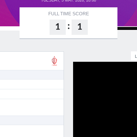
TUESDAY, 5 MAY. 2026, 20:00
FULL TIME SCORE
:
1
1