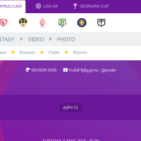
VNULI LIGA
LIGA 3|4
GEORGIAN CUP
NTASY
VIDEO
PHOTO
tats
Fixtures
Clubs
Players
SEASON 2026
ᲠᲐᲛᲐᲖ ᲨᲔᲜᲒᲔᲚᲘᲐ - ᲥᲣᲗᲐᲘᲡᲘ
ᲢᲣᲠᲘ 11