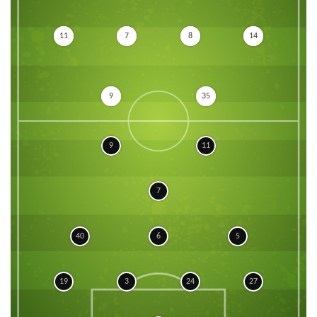
11
7
8
14
9
35
9
11
7
40
6
5
19
3
24
27