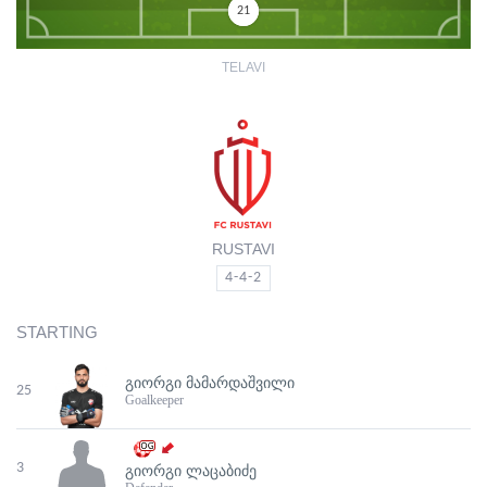
21
TELAVI
RUSTAVI
4-4-2
STARTING
ᲒᲘᲝᲠᲒᲘ ᲛᲐᲛᲐᲠᲓᲐᲨᲕᲘᲚᲘ
25
Goalkeeper
3
ᲒᲘᲝᲠᲒᲘ ᲚᲐᲪᲐᲑᲘᲫᲔ