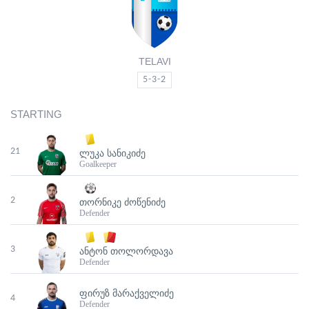
TELAVI
5-3-2
STARTING
21
ᲚᲣᲙᲐ ᲡᲐᲜᲘᲙᲘᲫᲔ
Goalkeeper
2
ᲗᲝᲠᲜᲘᲙᲔ ᲫᲝᲬᲔᲜᲘᲫᲔ
Defender
3
ᲐᲜᲢᲝᲜ ᲗᲝᲚᲝᲠᲓᲐᲕᲐ
Defender
ᲤᲘᲠᲣᲖ ᲛᲐᲠᲐᲥᲕᲔᲚᲘᲫᲔ
4
Defender