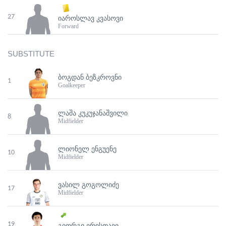
27
ᲘᲐᲠᲝᲡᲚᲐᲕ ᲙᲕᲐᲡᲝᲕᲘ
Forward
SUBSTITUTE
ᲑᲝᲒᲓᲐᲜ ᲑᲔᲖᲙᲠᲝᲕᲜᲘ
1
Goalkeeper
ᲚᲐᲨᲐ ᲙᲣᲙᲣᲯᲐᲜᲐᲨᲕᲘᲚᲘ
8
Midfielder
ᲚᲘᲝᲜᲔᲚ ᲔᲜᲒᲣᲔᲜᲔ
10
Midfielder
ᲕᲐᲡᲘᲚ ᲒᲝᲒᲝᲚᲘᲫᲔ
17
Midfielder
19
ᲒᲘᲝᲠᲒᲘ ᲔᲠᲘᲡᲗᲐᲕᲘ