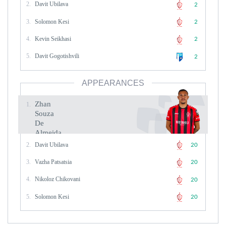
2.
Davit Ubilava
2
3.
Solomon Kesi
2
4.
Kevin Seikhasi
2
5.
Davit Gogotishvili
2
APPEARANCES
Zhan
1.
Souza
De
Almeida
2.
Davit Ubilava
Appearances
20
20
3.
Vazha Patsatsia
20
4.
Nikoloz Chikovani
20
5.
Solomon Kesi
20