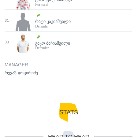
Forward
31
ᲠᲐᲢᲘ ᲙᲐᲙᲘᲐᲨᲕᲘᲚᲘ
Defender
33
ᲕᲐᲙᲝ ᲑᲐᲩᲘᲐᲨᲕᲘᲚᲘ
Defender
MANAGER
რევაზ გოცირიძე
STATS
HEAD TO HEAD