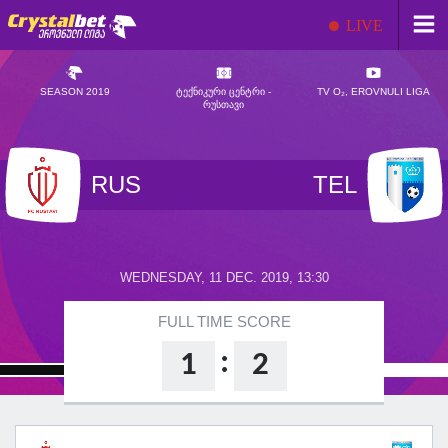
LIVE
SEASON 2019
ᲢᲔᲥᲜᲘᲙᲣᲠᲘ ᲪᲔᲜᲢᲠᲘ -
TV O₂, EROVNULI LIGA
ᲠᲣᲡᲗᲐᲕᲘ
RUS
TEL
WEDNESDAY, 11 DEC. 2019, 13:30
FULL TIME SCORE
:
1
2