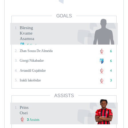
GOALS
Blesing
1.
Kvame
Asamoa
Goals
6
2.
Zhan Souza De Almeida
6
3.
Giorgi Nikabadze
6
4.
Avtandil Gujabidze
4
5.
Irakli Iakobidze
3
ASSISTS
Prins
1.
Osei
Assists
3