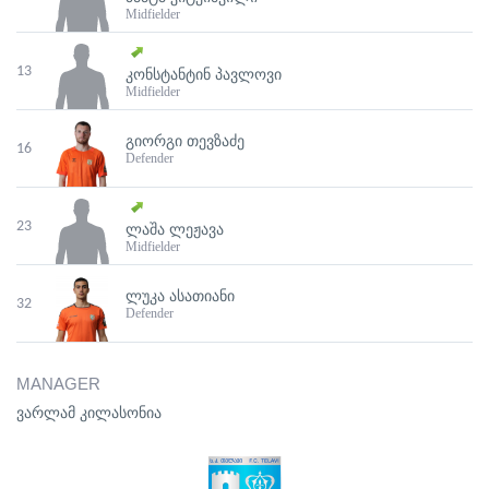
Midfielder
13
ᲙᲝᲜᲡᲢᲐᲜᲢᲘᲜ ᲞᲐᲕᲚᲝᲕᲘ
Midfielder
ᲒᲘᲝᲠᲒᲘ ᲗᲔᲕᲖᲐᲫᲔ
16
Defender
23
ᲚᲐᲨᲐ ᲚᲔᲟᲐᲕᲐ
Midfielder
ᲚᲣᲙᲐ ᲐᲡᲐᲗᲘᲐᲜᲘ
32
Defender
MANAGER
ვარლამ კილასონია