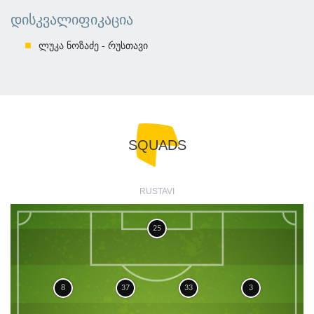
ᲓᲘᲡᲙᲕᲐᲚᲘᲤᲘᲙᲐᲪᲘᲐ
ლუკა ნოზაძე - რუსთავი
SQUADS
RUSTAVI
25
8
37
33
3