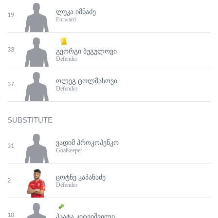
ᲚᲣᲙᲐ ᲘᲛᲜᲐᲫᲔ
19
Forward
33
ᲒᲔᲝᲠᲒᲘ ᲑᲣᲒᲣᲚᲝᲕᲘ
Defender
ᲝᲚᲔᲒ ᲢᲝᲚᲛᲐᲡᲝᲕᲘ
37
Defender
SUBSTITUTE
ᲕᲐᲓᲘᲛ ᲞᲠᲝᲙᲝᲞᲔᲜᲙᲝ
31
Goalkeeper
ᲪᲝᲢᲜᲔ ᲙᲐᲞᲐᲜᲐᲫᲔ
2
Defender
10
ᲞᲐᲐᲢᲐ ᲙᲘᲢᲔᲘᲨᲕᲘᲚᲘ