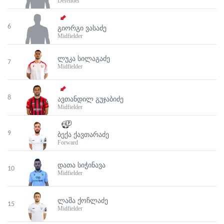
Defender
6
ᲒᲘᲝᲠᲒᲘ ᲕᲐᲡᲐᲫᲔ
Midfielder
ᲚᲣᲙᲐ ᲡᲘᲚᲐᲒᲐᲫᲔ
7
Midfielder
8
ᲐᲕᲗᲐᲜᲓᲘᲚ ᲒᲣᲯᲐᲑᲘᲫᲔ
Midfielder
9
ᲑᲔᲥᲐ ᲥᲐᲕᲗᲐᲠᲐᲫᲔ
Forward
ᲓᲐᲗᲐ ᲡᲘᲭᲘᲜᲐᲕᲐ
10
Midfielder
ᲚᲐᲨᲐ ᲥᲝᲩᲚᲐᲫᲔ
15
Midfielder