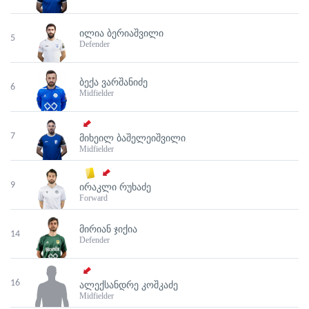
ᲘᲚᲘᲐ ᲑᲔᲠᲘᲐᲨᲕᲘᲚᲘ
5
Defender
ᲑᲔᲥᲐ ᲕᲐᲠᲨᲐᲜᲘᲫᲔ
6
Midfielder
7
ᲛᲘᲮᲔᲘᲚ ᲑᲐᲨᲔᲚᲔᲘᲨᲕᲘᲚᲘ
Midfielder
9
ᲘᲠᲐᲙᲚᲘ ᲠᲣᲮᲐᲫᲔ
Forward
ᲛᲘᲠᲘᲐᲜ ᲯᲘᲥᲘᲐ
14
Defender
16
ᲐᲚᲔᲥᲡᲐᲜᲓᲠᲔ ᲙᲝᲨᲙᲐᲫᲔ
Midfielder