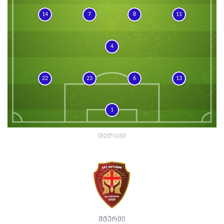
14
7
8
11
4
22
23
6
13
1
თელავი
შტურმი