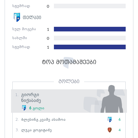
სტუმრად
0
თელავი
სულ მოგება
1
სახლში
0
სტუმრად
1
ტოპ მოთამაშეები
გოლები
Გიორგი
1.
Ნიქაბაძე
6
გოლი
2.
Ბლესინგ Კვამე Ასამოა
6
3.
Ლუკა Გოგიტაძე
4