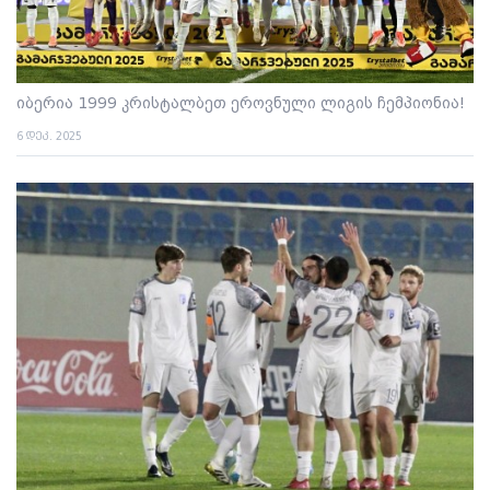
იბერია 1999 კრისტალბეთ ეროვნული ლიგის ჩემპიონია!
6 დეკ. 2025