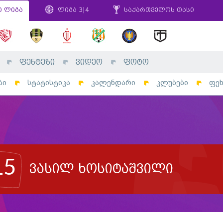
ი ლიგა
ლიგა 3|4
საქართველოს თასი
ფენტეზი
ვიდეო
ფოტო
ბი
სტატისტიკა
კალენდარი
კლუბები
ფე
15
ვასილ ხოსიტაშვილი