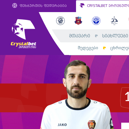
ფეხბურთის ფედერაცია
CRYSTALBET ეროვნულ
მთავარი
სიახლეები
შედეგები
ცხრილე