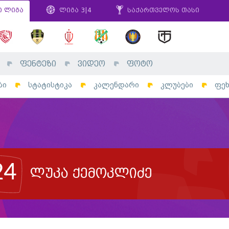
ი ლიგა
ლიგა 3|4
საქართველოს თასი
ფენტეზი
ვიდეო
ფოტო
ბი
სტატისტიკა
კალენდარი
კლუბები
ფე
24
ლუკა ქემოკლიძე