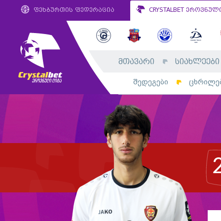
ფეხბურთის ფედერაცია
CRYSTALBET ეროვნულ
მთავარი
სიახლეები
შედეგები
ცხრილე