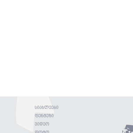
სიახლეები
ფენტეზი
ვიდეო
ფოტო