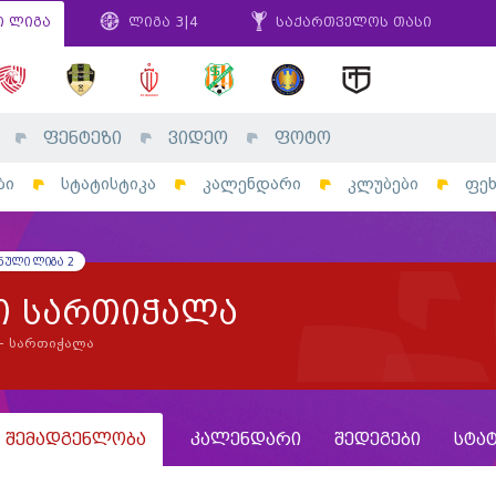
ი ლიგა
ლიგა 3|4
საქართველოს თასი
ფენტეზი
ვიდეო
ფოტო
ბი
სტატისტიკა
კალენდარი
კლუბები
ფე
ნული ლიგა 2
ი სართიჭალა
- სართიჭალა
შემადგენლობა
კალენდარი
შედეგები
სტა