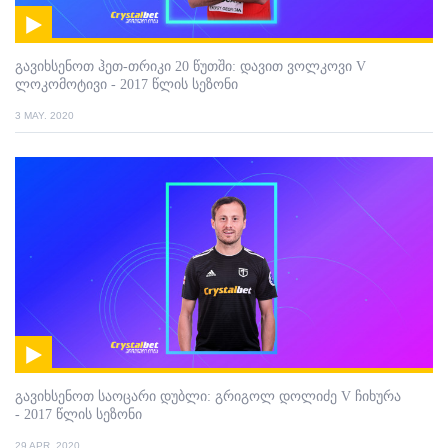
გავიხსენოთ ჰეთ-თრიკი 20 წუთში: დავით ვოლკოვი V
ლოკომოტივი - 2017 წლის სეზონი
3 MAY. 2020
გავიხსენოთ საოცარი დუბლი: გრიგოლ დოლიძე V ჩიხურა
- 2017 წლის სეზონი
29 APR. 2020