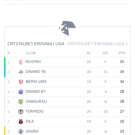
CRYSTALBET EROVNULI LIGA
CRYSTALBET EROVNULI LIGA 2
P
CLUB
PL
GD
PTS
RUSTAVI
1.
20
5
35
DINAMO TB
2.
20
11
34
IBERIA 1999
3.
19
9
34
DINAMO BT
4.
20
-2
28
SAMGURALI
5.
20
-6
28
TORPEDO
6.
20
10
27
DILA
7.
19
2
26
GAGRA
8.
20
-6
23