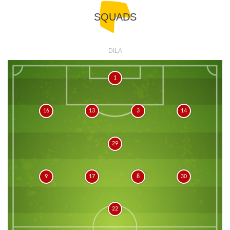
SQUADS
DILA
1
16
13
3
14
29
9
17
8
30
22