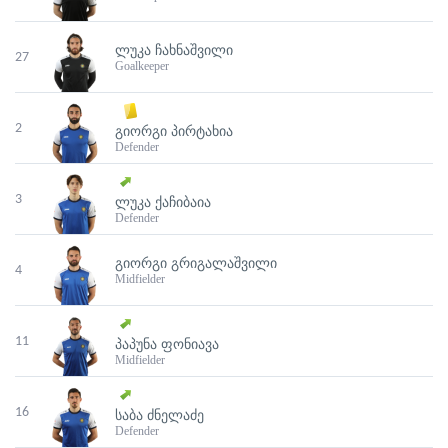
ᲚᲣᲙᲐ ᲩᲐᲮᲜᲐᲨᲕᲘᲚᲘ
27
Goalkeeper
2
ᲒᲘᲝᲠᲒᲘ ᲞᲘᲠᲢᲐᲮᲘᲐ
Defender
3
ᲚᲣᲙᲐ ᲥᲐᲩᲘᲑᲐᲘᲐ
Defender
ᲒᲘᲝᲠᲒᲘ ᲒᲠᲘᲒᲐᲚᲐᲨᲕᲘᲚᲘ
4
Midfielder
11
ᲞᲐᲞᲣᲜᲐ ᲤᲝᲜᲘᲐᲕᲐ
Midfielder
16
ᲡᲐᲑᲐ ᲫᲜᲔᲚᲐᲫᲔ
Defender