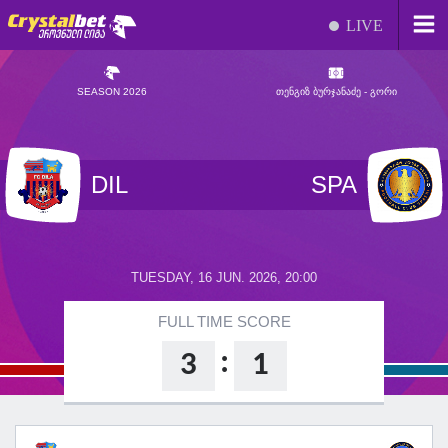
LIVE
SEASON 2026
ᲗᲔᲜᲒᲘᲖ ᲑᲣᲠᲯᲐᲜᲐᲫᲔ - ᲒᲝᲠᲘ
DIL
SPA
TUESDAY, 16 JUN. 2026, 20:00
FULL TIME SCORE
:
3
1