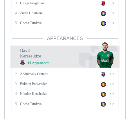
3.
Giorgi Jalaghonia
3
4.
Zurab Golubiani
3
5.
Gocha Tsirdava
3
APPEARANCES
Davit
1.
Kereselidze
Appearances
19
2.
Abdulmalik Olatunji
19
3.
Bukhuti Putkaradze
19
4.
Nikoloz Kenchadze
19
5.
Gocha Tsirdava
19