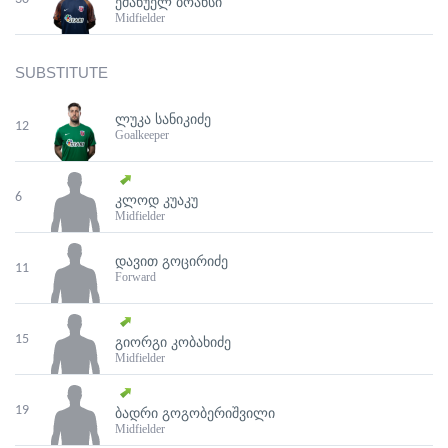
ᲔᲛᲐᲜᲣᲔᲚ ᲑᲝᲐᲜᲡᲘ
Midfielder
SUBSTITUTE
ᲚᲣᲙᲐ ᲡᲐᲜᲘᲙᲘᲫᲔ
12
Goalkeeper
6
ᲙᲚᲝᲓ ᲙᲣᲐᲙᲣ
Midfielder
ᲓᲐᲕᲘᲗ ᲒᲝᲪᲘᲠᲘᲫᲔ
11
Forward
15
ᲒᲘᲝᲠᲒᲘ ᲙᲝᲑᲐᲮᲘᲫᲔ
Midfielder
19
ᲑᲐᲓᲠᲘ ᲒᲝᲒᲝᲑᲔᲠᲘᲨᲕᲘᲚᲘ
Midfielder