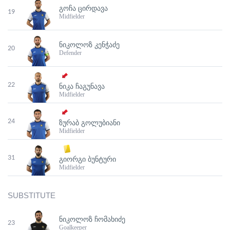
ᲒᲝᲩᲐ ᲪᲘᲠᲓᲐᲕᲐ
19
Midfielder
ᲜᲘᲙᲝᲚᲝᲖ ᲙᲔᲜᲭᲐᲫᲔ
20
Defender
22
ᲜᲘᲙᲐ ᲩᲐᲒᲣᲜᲐᲕᲐ
Midfielder
24
ᲖᲣᲠᲐᲑ ᲒᲝᲚᲣᲑᲘᲐᲜᲘ
Midfielder
31
ᲒᲘᲝᲠᲒᲘ ᲑᲣᲜᲢᲣᲠᲘ
Midfielder
SUBSTITUTE
ᲜᲘᲙᲝᲚᲝᲖ ᲩᲝᲛᲐᲮᲘᲫᲔ
23
Goalkeeper