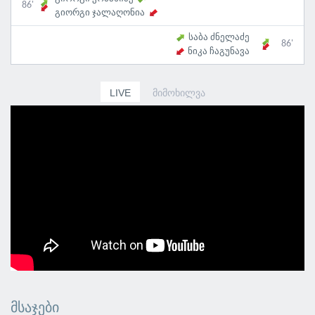
86'
გიორგი ჯალაღონია
საბა ძნელაძე
86'
ნიკა ჩაგუნავა
LIVE
ᲛᲘᲛᲝᲮᲘᲚᲕᲐ
ᲛᲡᲐᲯᲔᲑᲘ