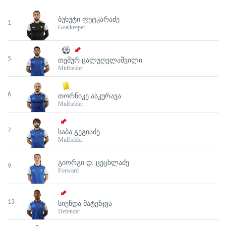
ᲑᲣᲮᲣᲢᲘ ᲤᲣᲢᲙᲐᲠᲐᲫᲔ
1
Goalkeeper
5
ᲗᲔᲛᲣᲠ ᲪᲐᲚᲣᲦᲔᲚᲐᲨᲕᲘᲚᲘ
Midfielder
6
ᲗᲝᲠᲜᲘᲙᲔ ᲐᲡᲙᲣᲠᲐᲕᲐ
Midfielder
7
ᲡᲐᲑᲐ ᲒᲔᲒᲘᲐᲫᲔ
Midfielder
ᲒᲘᲝᲠᲒᲘ Დ. ᲪᲔᲪᲮᲚᲐᲫᲔ
9
Forward
13
ᲡᲘᲔᲜᲓᲐ ᲛᲐᲢᲔᲜᲯᲕᲐ
Defender