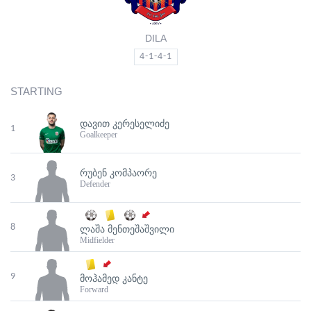
DILA
4-1-4-1
STARTING
ᲓᲐᲕᲘᲗ ᲙᲔᲠᲔᲡᲔᲚᲘᲫᲔ
1
Goalkeeper
ᲠᲣᲑᲔᲜ ᲙᲝᲛᲞᲐᲝᲠᲔ
3
Defender
8
ᲚᲐᲨᲐ ᲛᲔᲜᲗᲔᲨᲐᲨᲕᲘᲚᲘ
Midfielder
9
ᲛᲝᲰᲐᲛᲔᲓ ᲙᲐᲜᲢᲔ
Forward