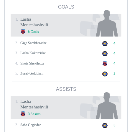
GOALS
Lasha
1.
Menteshashvili
Goals
6
2.
Giga Samkharadze
4
3.
Lasha Kokhreidze
4
4.
Shota Shekiladze
4
5.
Zurab Golubiani
2
ASSISTS
Lasha
1.
Menteshashvili
Assists
3
2.
Saba Gegiadze
3