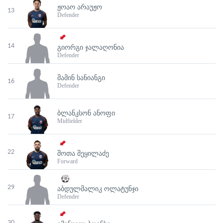
ᲟᲝᲐᲝ ᲐᲠᲐᲣᲟᲝ
13
Defender
14
ᲒᲘᲝᲠᲒᲘ ᲯᲐᲚᲐᲦᲝᲜᲘᲐ
Defender
ᲛᲐᲛᲘᲜ ᲡᲐᲜᲘᲐᲜᲒᲘ
16
Defender
ᲑᲚᲐᲜᲙᲡᲝᲜ ᲐᲜᲝᲤᲘ
17
Midfielder
22
ᲨᲝᲗᲐ ᲨᲔᲧᲘᲚᲐᲫᲔ
Forward
29
ᲐᲑᲓᲣᲚᲛᲐᲚᲘᲙ ᲝᲚᲐᲢᲣᲜᲯᲘ
Defender
30