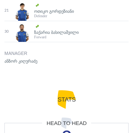
21
ᲝᲗᲘᲙᲝ ᲒᲝᲠᲓᲔᲖᲘᲐᲜᲘ
Defender
30
ᲖᲐᲥᲐᲠᲘᲐ ᲑᲐᲡᲘᲚᲐᲨᲕᲘᲚᲘ
Forward
MANAGER
ანზორ კიღურაძე
STATS
HEAD TO HEAD