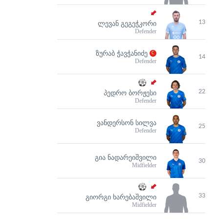
13
ᲚᲔᲕᲐᲜ ᲒᲔᲒᲔᲭᲙᲝᲠᲘ
Defender
ᲖᲣᲠᲐᲑ ᲭᲐᲕᲭᲐᲜᲘᲫᲔ
14
Defender
22
ᲞᲔᲓᲠᲝ ᲑᲝᲠᲟᲔᲡᲘ
Defender
ᲕᲐᲜᲓᲔᲠᲡᲝᲜ ᲡᲘᲚᲕᲐ
25
Defender
ᲒᲘᲐ ᲜᲐᲓᲐᲠᲔᲘᲨᲕᲘᲚᲘ
30
Midfielder
33
ᲒᲘᲝᲠᲒᲘ ᲮᲐᲠᲔᲑᲐᲨᲕᲘᲚᲘ
Midfielder