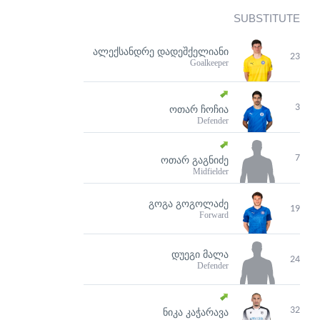
SUBSTITUTE
ᲐᲚᲔᲥᲡᲐᲜᲓᲠᲔ ᲓᲐᲓᲔᲨᲥᲔᲚᲘᲐᲜᲘ
23
Goalkeeper
3
ᲝᲗᲐᲠ ᲩᲝᲩᲘᲐ
Defender
7
ᲝᲗᲐᲠ ᲒᲐᲒᲜᲘᲫᲔ
Midfielder
ᲒᲝᲒᲐ ᲒᲝᲒᲝᲚᲐᲫᲔ
19
Forward
ᲓᲣᲔᲒᲘ ᲛᲐᲚᲐ
24
Defender
32
ᲜᲘᲙᲐ ᲙᲐᲭᲐᲠᲐᲕᲐ