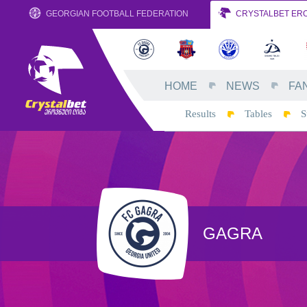
GEORGIAN FOOTBALL FEDERATION
CRYSTALBET ERO
HOME
NEWS
FA
Results
Tables
S
GAGRA