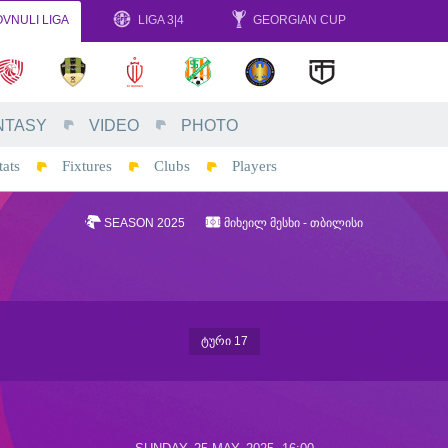
VNULI LIGA
LIGA 3|4
GEORGIAN CUP
NTASY
VIDEO
PHOTO
tats
Fixtures
Clubs
Players
SEASON 2025
ᲛᲘᲮᲔᲘᲚ ᲛᲔᲡᲮᲘ - ᲗᲑᲘᲚᲘᲡᲘ
ᲢᲣᲠᲘ 17