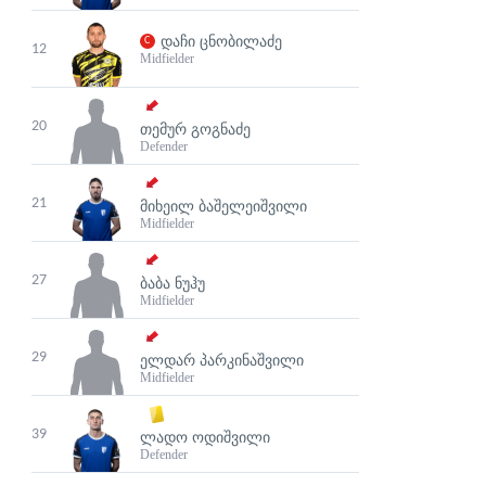
ᲓᲐᲩᲘ ᲪᲜᲝᲑᲘᲚᲐᲫᲔ
12
Midfielder
20
ᲗᲔᲛᲣᲠ ᲒᲝᲒᲜᲐᲫᲔ
Defender
21
ᲛᲘᲮᲔᲘᲚ ᲑᲐᲨᲔᲚᲔᲘᲨᲕᲘᲚᲘ
Midfielder
27
ᲑᲐᲑᲐ ᲜᲣᲰᲣ
Midfielder
29
ᲔᲚᲓᲐᲠ ᲞᲐᲠᲙᲘᲜᲐᲨᲕᲘᲚᲘ
Midfielder
39
ᲚᲐᲓᲝ ᲝᲓᲘᲨᲕᲘᲚᲘ
Defender