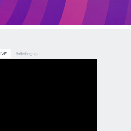
LIVE
ᲛᲘᲛᲝᲮᲘᲚᲕᲐ