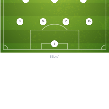
5
39
12
20
1
TELAVI