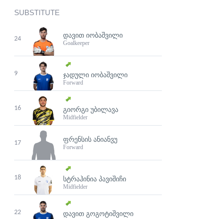
SUBSTITUTE
ᲓᲐᲕᲘᲗ ᲘᲝᲑᲐᲨᲕᲘᲚᲘ
24
Goalkeeper
9
ᲯᲐᲓᲣᲚᲘ ᲘᲝᲑᲐᲨᲕᲘᲚᲘ
Forward
16
ᲒᲘᲝᲠᲒᲘ ᲣᲑᲘᲚᲐᲕᲐ
Midfielder
ᲤᲠᲔᲜᲡᲘᲡ ᲐᲜᲘᲐᲜᲕᲣ
17
Forward
18
ᲡᲢᲠᲐᲰᲘᲜᲘᲐ ᲞᲐᲕᲘᲨᲘᲩᲘ
Midfielder
22
ᲓᲐᲕᲘᲗ ᲒᲝᲒᲝᲢᲘᲨᲕᲘᲚᲘ