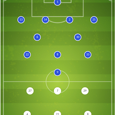
1
13
14
2
25
6
30
22
8
33
9
27
7
29
4
21
8