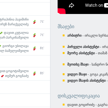
ტრაჰინია პავიშიჩი
71'
ირუზ მარაქველიძე
ᲛᲡᲐᲯᲔᲑᲘ
დავით კუტალია
71'
არბიტრი -
ირაკლი ხერხა
არ პარკინაშვილი
გიორგი უბილავა
პირველი ასისტენტი -
ირა
81'
ეილ ბაშელეიშვილი
მეორე ასისტენტი -
თამაზ
მეოთხე მსაჯი -
სანდრო ნ
ვით გოგოტიშვილი
85'
ვიდეო მსაჯი
- გოგა კიკა
თემურ გოგნაძე
ვიდეო მსაჯის ასისტენტი
ᲓᲘᲡᲙᲕᲐᲚᲘᲤᲘᲙᲐᲪᲘᲐ
დავით გოცირიძე - გაგრა