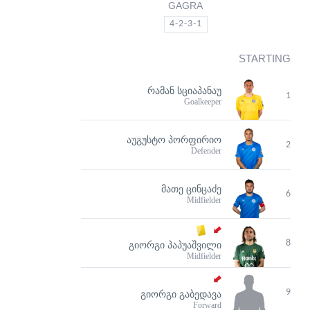
GAGRA
4-2-3-1
STARTING
ᲠᲐᲛᲐᲜ ᲡᲪᲘᲐᲞᲐᲜᲐᲣ
1
Goalkeeper
ᲐᲣᲒᲣᲡᲢᲝ ᲞᲝᲠᲤᲘᲠᲘᲝ
2
Defender
ᲛᲐᲗᲔ ᲪᲘᲜᲪᲐᲫᲔ
6
Midfielder
8
ᲒᲘᲝᲠᲒᲘ ᲞᲐᲞᲣᲐᲨᲕᲘᲚᲘ
Midfielder
9
ᲒᲘᲝᲠᲒᲘ ᲒᲐᲑᲔᲓᲐᲕᲐ
Forward