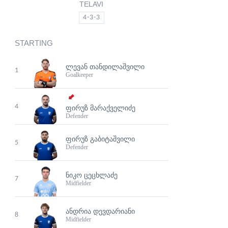
TELAVI
4-3-3
STARTING
ᲚᲔᲕᲐᲜ ᲗᲐᲜᲓᲘᲚᲐᲨᲕᲘᲚᲘ
1
Goalkeeper
4
ᲤᲘᲠᲣᲖ ᲛᲐᲠᲐᲥᲕᲔᲚᲘᲫᲔ
Defender
ᲤᲘᲠᲣᲖ ᲒᲐᲑᲘᲢᲐᲨᲕᲘᲚᲘ
5
Defender
ᲜᲘᲙᲝ ᲪᲔᲪᲮᲚᲐᲫᲔ
7
Midfielder
ᲐᲜᲓᲠᲘᲐ ᲓᲔᲕᲓᲐᲠᲘᲐᲜᲘ
8
Midfielder