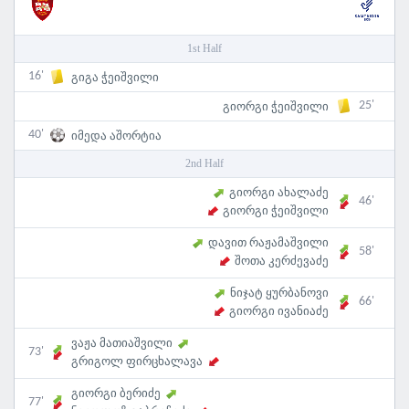
1st Half
16'
გიგა ჭეიშვილი
25'
გიორგი ჭეიშვილი
40'
იმედა აშორტია
2nd Half
გიორგი ახალაძე
46'
გიორგი ჭეიშვილი
დავით რაჟამაშვილი
58'
შოთა კერძევაძე
ნიჯატ ყურბანოვი
66'
გიორგი ივანიაძე
ვაჟა მათიაშვილი
73'
გრიგოლ ფირცხალავა
გიორგი ბერიძე
77'