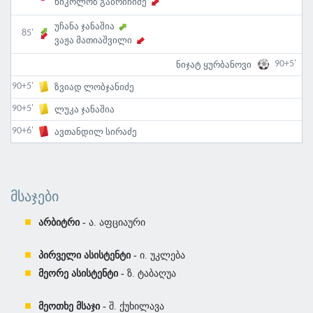
ნიკოლოზ გაბრიჩიძე
უჩანა ჯანაშია
85'
ვაჟა მათიაშვილი
90+5'
ნიჯატ ყურბანოვი
90+5'
ზვიად ლობჯანიძე
90+5'
ლუკა ჯანაშია
90+6'
ავთანდილ სირაძე
ᲛᲡᲐᲯᲔᲑᲘ
არბიტრი -
ა. აფციაური
პირველი ასისტენტი -
ი. უკლება
მეორე ასისტენტი -
ზ. ტაბაღუა
მეოთხე მსაჯი -
შ. ქუხილავა