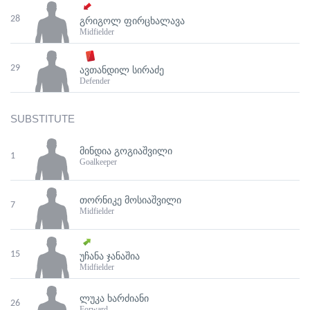
28
ᲒᲠᲘᲒᲝᲚ ᲤᲘᲠᲪᲮᲐᲚᲐᲕᲐ
Midfielder
29
ᲐᲕᲗᲐᲜᲓᲘᲚ ᲡᲘᲠᲐᲫᲔ
Defender
SUBSTITUTE
ᲛᲘᲜᲓᲘᲐ ᲒᲝᲒᲘᲐᲨᲕᲘᲚᲘ
1
Goalkeeper
ᲗᲝᲠᲜᲘᲙᲔ ᲛᲝᲡᲘᲐᲨᲕᲘᲚᲘ
7
Midfielder
15
ᲣᲩᲐᲜᲐ ᲯᲐᲜᲐᲨᲘᲐ
Midfielder
ᲚᲣᲙᲐ ᲮᲐᲠᲫᲘᲐᲜᲘ
26
Forward