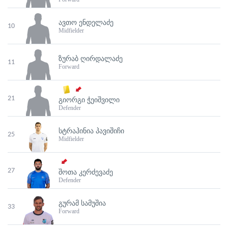
ᲐᲕᲗᲝ ᲔᲜᲓᲔᲚᲐᲫᲔ
10
Midfielder
ᲖᲣᲠᲐᲑ ᲦᲘᲠᲓᲐᲚᲐᲫᲔ
11
Forward
21
ᲒᲘᲝᲠᲒᲘ ᲭᲔᲘᲨᲕᲘᲚᲘ
Defender
ᲡᲢᲠᲐᲰᲘᲜᲘᲐ ᲞᲐᲕᲘᲨᲘᲩᲘ
25
Midfielder
27
ᲨᲝᲗᲐ ᲙᲔᲠᲫᲔᲕᲐᲫᲔ
Defender
ᲒᲣᲠᲐᲛ ᲡᲐᲛᲣᲨᲘᲐ
33
Forward