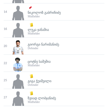
14
ᲜᲘᲙᲝᲚᲝᲖ ᲒᲐᲑᲠᲘᲩᲘᲫᲔ
Midfielder
16
ᲚᲣᲙᲐ ᲯᲐᲜᲐᲨᲘᲐ
Midfielder
ᲒᲘᲝᲠᲒᲘ ᲜᲐᲠᲘᲛᲐᲜᲘᲫᲔ
20
Defender
ᲪᲝᲢᲜᲔ ᲡᲐᲛᲣᲨᲘᲐ
22
Midfielder
25
ᲒᲘᲒᲐ ᲭᲔᲘᲨᲕᲘᲚᲘ
Defender
27
ᲖᲕᲘᲐᲓ ᲚᲝᲑᲯᲐᲜᲘᲫᲔ
Midfielder