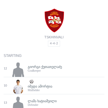
TSKHINVALI
4-4-2
STARTING
ᲒᲘᲝᲠᲒᲘ ᲥᲣᲗᲐᲗᲔᲚᲐᲫᲔ
12
Goalkeeper
10
ᲘᲛᲔᲓᲐ ᲐᲨᲝᲠᲢᲘᲐ
Midfielder
ᲚᲐᲨᲐ ᲮᲐᲢᲘᲐᲨᲕᲘᲚᲘ
13
Defender