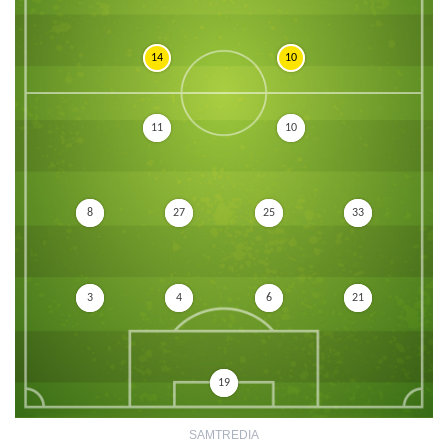
14
10
11
10
8
27
25
33
3
4
6
21
19
SAMTREDIA