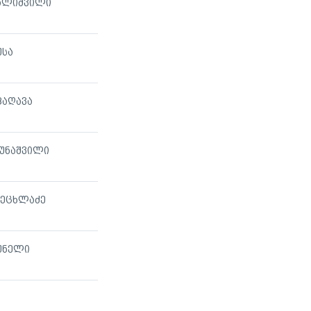
ვალიშვილი
უსა
ფაღავა
იუნაშვილი
ცეცხლაძე
უნელი