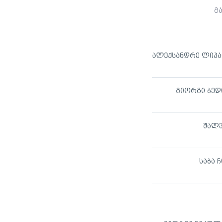
გ
გიორგი ბედ
შალვ
საბა 