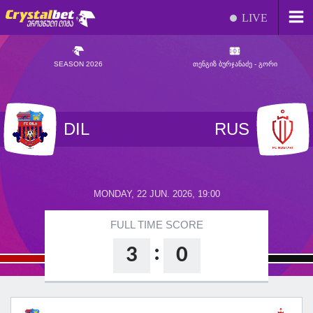
LIVE
SEASON 2026
ᲗᲔᲜᲒᲘᲖ ᲑᲣᲠᲯᲐᲜᲐᲫᲔ - ᲒᲝᲠᲘ
DIL
RUS
MONDAY, 22 JUN. 2026, 19:00
FULL TIME SCORE
:
3
0