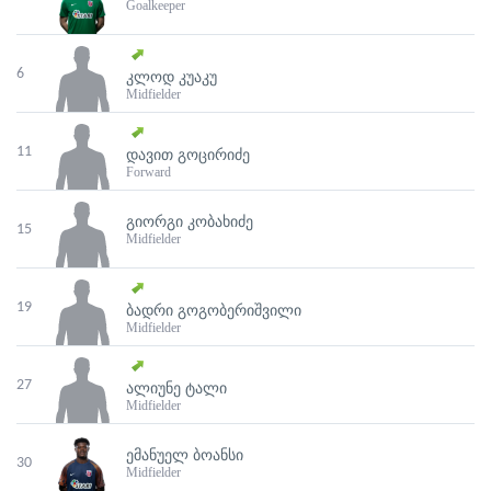
Goalkeeper
6
ᲙᲚᲝᲓ ᲙᲣᲐᲙᲣ
Midfielder
11
ᲓᲐᲕᲘᲗ ᲒᲝᲪᲘᲠᲘᲫᲔ
Forward
ᲒᲘᲝᲠᲒᲘ ᲙᲝᲑᲐᲮᲘᲫᲔ
15
Midfielder
19
ᲑᲐᲓᲠᲘ ᲒᲝᲒᲝᲑᲔᲠᲘᲨᲕᲘᲚᲘ
Midfielder
27
ᲐᲚᲘᲣᲜᲔ ᲢᲐᲚᲘ
Midfielder
ᲔᲛᲐᲜᲣᲔᲚ ᲑᲝᲐᲜᲡᲘ
30
Midfielder