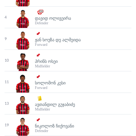
4
ᲓᲐᲕᲘᲓ ᲝᲚᲘᲕᲔᲘᲠᲐ
Defender
9
ᲟᲐᲜ ᲡᲝᲣᲖᲐ ᲓᲔ ᲐᲚᲛᲔᲘᲓᲐ
Forward
10
ᲞᲠᲘᲜᲡ ᲝᲡᲔᲘ
Midfielder
11
ᲡᲝᲚᲝᲛᲝᲜ ᲙᲔᲡᲘ
Forward
13
ᲐᲕᲗᲐᲜᲓᲘᲚ ᲒᲣᲯᲐᲑᲘᲫᲔ
Midfielder
19
ᲜᲘᲙᲝᲚᲝᲖ ᲩᲘᲥᲝᲕᲐᲜᲘ
Defender