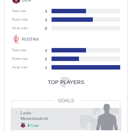
DILA
Total wins
3
Home wins
3
Away wins
0
RUSTAVI
Total wins
3
Home wins
2
Away wins
1
TOP PLAYERS
GOALS
Lasha
1.
Menteshashvili
Goals
6