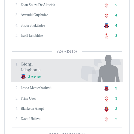
2.
Zhan Souza De Almeida
5
3.
Avtandil Gujabidze
4
4.
Shota Shekiladze
4
5.
Irakli Iakobidze
3
ASSISTS
Giorgi
1.
Jalaghonia
Assists
3
2.
Lasha Menteshashvili
3
3.
Prins Osei
3
4.
Blankson Anopi
2
5.
Davit Ubilava
2