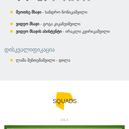
მეოთხე მსაჯი -
სანდრო ნონიკაშვილი
ვიდეო მსაჯი
- გოგა კიკაჩეიშვილი
ვიდეო მსაჯის ასისტენტი
- ირაკლი კვირიკაშვილი
ᲓᲘᲡᲙᲕᲐᲚᲘᲤᲘᲙᲐᲪᲘᲐ
ლაშა მენთეშაშვილი - დილა
SQUADS
DILA