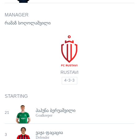
MANAGER
რამაზ სოღოლაშვილი
RUSTAVI
4-3-3
STARTING
ᲞᲐᲞᲣᲜᲐ ᲑᲔᲠᲣᲐᲨᲕᲘᲚᲘ
21
Goalkeeper
ᲕᲐᲟᲐ ᲤᲐᲪᲐᲪᲘᲐ
3
Defender