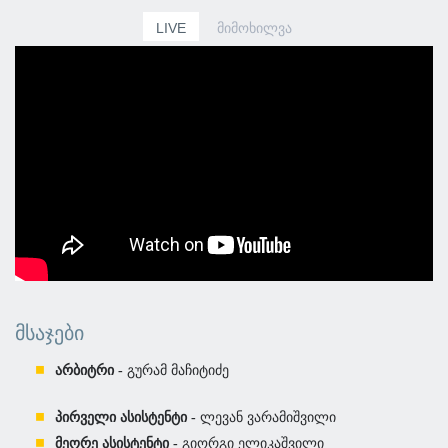
LIVE
ᲛᲘᲛᲝᲮᲘᲚᲕᲐ
ᲛᲡᲐᲯᲔᲑᲘ
არბიტრი -
გურამ მაჩიტიძე
პირველი ასისტენტი -
ლევან ვარამიშვილი
მეორე ასისტენტი -
გიორგი ელიკაშვილი