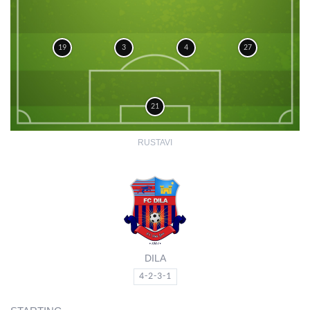
19
3
4
27
21
RUSTAVI
DILA
4-2-3-1