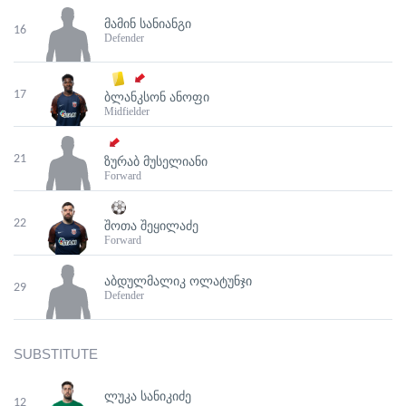
ᲛᲐᲛᲘᲜ ᲡᲐᲜᲘᲐᲜᲒᲘ
16
Defender
17
ᲑᲚᲐᲜᲙᲡᲝᲜ ᲐᲜᲝᲤᲘ
Midfielder
21
ᲖᲣᲠᲐᲑ ᲛᲣᲡᲔᲚᲘᲐᲜᲘ
Forward
22
ᲨᲝᲗᲐ ᲨᲔᲧᲘᲚᲐᲫᲔ
Forward
ᲐᲑᲓᲣᲚᲛᲐᲚᲘᲙ ᲝᲚᲐᲢᲣᲜᲯᲘ
29
Defender
SUBSTITUTE
ᲚᲣᲙᲐ ᲡᲐᲜᲘᲙᲘᲫᲔ
12