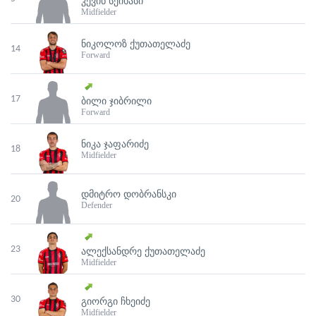
ᲙᲔᲕᲘᲜ ᲡᲔᲘᲮᲐᲡᲘ
Midfielder
ᲜᲘᲙᲝᲚᲝᲖ ᲥᲣᲗᲐᲗᲔᲚᲐᲫᲔ
14
Forward
17
ᲑᲘᲚᲘ ᲯᲘᲑᲠᲘᲚᲘ
Forward
ᲜᲘᲙᲐ ᲯᲐᲤᲐᲠᲘᲫᲔ
18
Midfielder
ᲓᲛᲘᲢᲠᲝ ᲓᲝᲑᲠᲐᲜᲡᲙᲘ
20
Defender
23
ᲐᲚᲔᲥᲡᲐᲜᲓᲠᲔ ᲥᲣᲗᲐᲗᲔᲚᲐᲫᲔ
Midfielder
30
ᲒᲘᲝᲠᲒᲘ ᲩᲮᲔᲘᲫᲔ
Midfielder