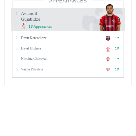
APPEARANCES
Avtandil
1.
Gujabidze
Appearances
19
2.
Davit Kereselidze
19
3.
Davit Ubilava
19
4.
Nikoloz Chikovani
19
5.
Vazha Patsatsia
19