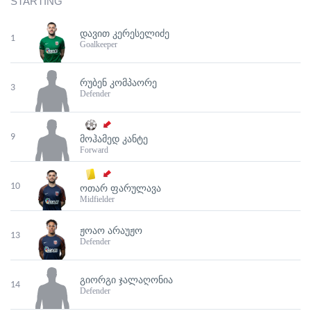
STARTING
ᲓᲐᲕᲘᲗ ᲙᲔᲠᲔᲡᲔᲚᲘᲫᲔ
1
Goalkeeper
ᲠᲣᲑᲔᲜ ᲙᲝᲛᲞᲐᲝᲠᲔ
3
Defender
9
ᲛᲝᲰᲐᲛᲔᲓ ᲙᲐᲜᲢᲔ
Forward
10
ᲝᲗᲐᲠ ᲤᲐᲠᲣᲚᲐᲕᲐ
Midfielder
ᲟᲝᲐᲝ ᲐᲠᲐᲣᲟᲝ
13
Defender
ᲒᲘᲝᲠᲒᲘ ᲯᲐᲚᲐᲦᲝᲜᲘᲐ
14
Defender