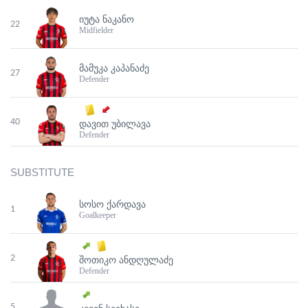
ᲘᲣᲢᲐ ᲜᲐᲙᲐᲜᲝ
22
Midfielder
ᲛᲐᲛᲣᲙᲐ ᲙᲐᲞᲐᲜᲐᲫᲔ
27
Defender
40
ᲓᲐᲕᲘᲗ ᲣᲑᲘᲚᲐᲕᲐ
Defender
SUBSTITUTE
ᲡᲝᲡᲝ ᲥᲐᲠᲓᲐᲕᲐ
1
Goalkeeper
2
ᲨᲝᲗᲘᲙᲝ ᲐᲜᲓᲦᲣᲚᲐᲫᲔ
Defender
5