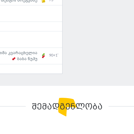
73'
თენგიზ ბრეგვაძე
იმა კვარაცხელია
90+1'
ბაბა ნუჰუ
შემადგენლობა