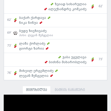
ზვიად სიხარულია
62'
ალექსანდრე კოშკაძე
ბაქარ ქარდავა
62'
ნიკა ნინუა
ბუდუ ზივზივაძე
69'
პასი:
ლევან შენგელია
ლაშა ქოჩლაძე
73'
გიორგი ზარია
ჯაბა უგულავა
73'
ბიძინა მახარობლიძე
მიხეილ ერგემლიძე
76'
ლევან შენგელია
მიმოხილვა
მატჩის ჩანაწერი