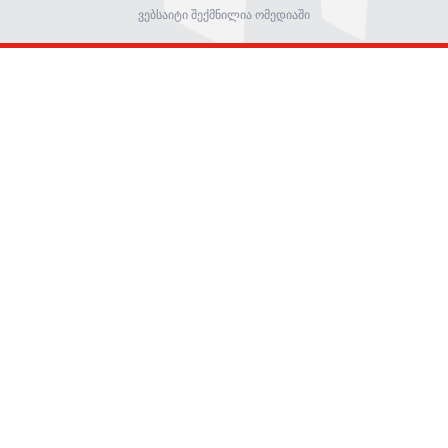
ვებსაიტი შექმნილია ომედიაში