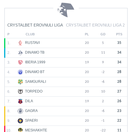
CRYSTALBET EROVNULI LIGA
CRYSTALBET EROVNULI LIGA 2
P
CLUB
PL
GD
PTS
RUSTAVI
1.
20
5
35
DINAMO TB
2.
20
11
34
IBERIA 1999
3.
19
9
34
DINAMO BT
4.
20
-2
28
SAMGURALI
5.
20
-6
28
TORPEDO
6.
20
10
27
DILA
7.
19
2
26
GAGRA
8.
20
-6
23
SPAERI
9.
20
-1
22
MESHAKHTE
10.
20
-22
11