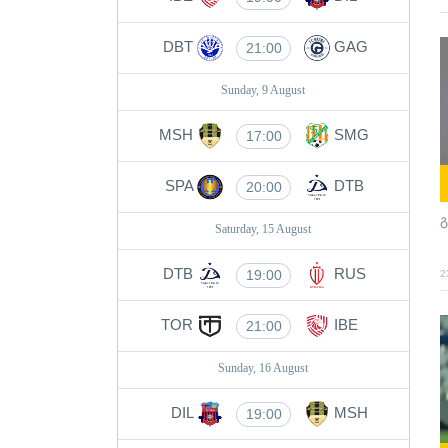
DBT
GAG
21:00
Sunday, 9 August
MSH
SMG
17:00
SPA
DTB
20:00
გ
Saturday, 15 August
DTB
RUS
19:00
2
TOR
IBE
21:00
Sunday, 16 August
DIL
MSH
19:00