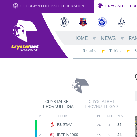
GEORGIAN FOOTBALL FEDERATION
CRYSTALBET ERO
HOME
NEWS
FA
Results
Tables
S
CRYSTALBET
CRYSTALBET
EROVNULI LIGA
EROVNULI LIGA 2
P
CLUB
PL
GD
PTS
RUSTAVI
1.
20
5
35
IBERIA 1999
2.
19
9
34