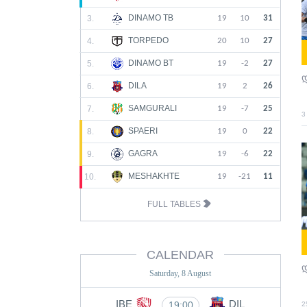
DINAMO TB
3.
19
10
31
TORPEDO
4.
20
10
27
DINAMO BT
5.
19
-2
27
დ
DILA
6.
19
2
26
SAMGURALI
7.
19
-7
25
3
SPAERI
8.
19
0
22
GAGRA
9.
19
-6
22
MESHAKHTE
10.
19
-21
11
FULL TABLES
CALENDAR
დ
Saturday, 8 August
IBE
DIL
19:00
2