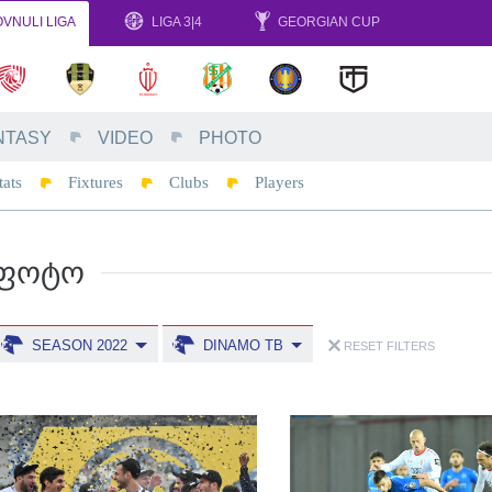
VNULI LIGA
LIGA 3|4
GEORGIAN CUP
NTASY
VIDEO
PHOTO
tats
Fixtures
Clubs
Players
ᲤᲝᲢᲝ
SEASON 2022
DINAMO TB
RESET FILTERS