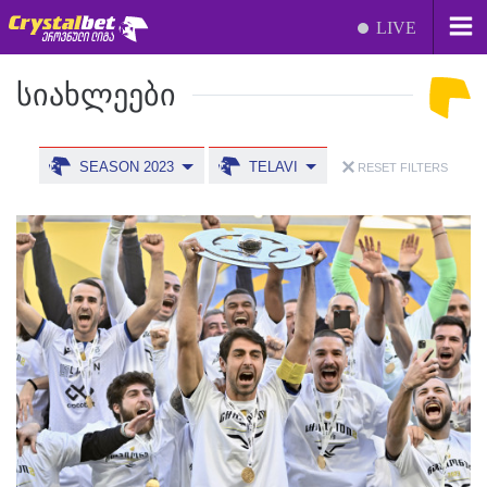
LIVE
ᲡᲘᲐᲮᲚᲔᲔᲑᲘ
SEASON 2023
TELAVI
RESET FILTERS