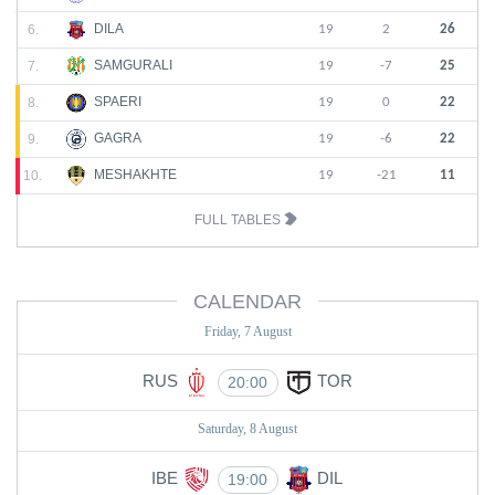
DILA
6.
19
2
26
SAMGURALI
7.
19
-7
25
SPAERI
8.
19
0
22
GAGRA
9.
19
-6
22
MESHAKHTE
10.
19
-21
11
FULL TABLES
CALENDAR
Friday, 7 August
RUS
TOR
20:00
Saturday, 8 August
IBE
DIL
19:00