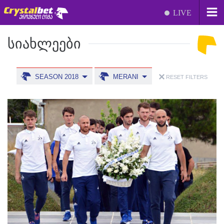
LIVE
ᲡᲘᲐᲮᲚᲔᲔᲑᲘ
SEASON 2018
MERANI
RESET FILTERS