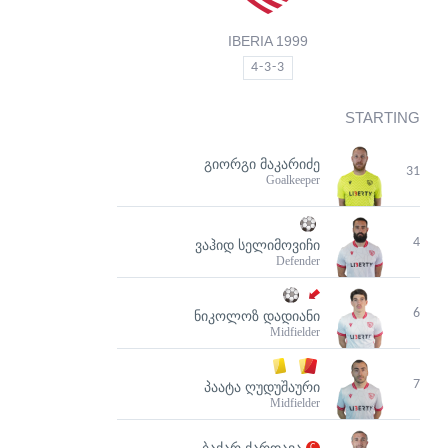
IBERIA 1999
4-3-3
STARTING
ᲒᲘᲝᲠᲒᲘ ᲛᲐᲙᲐᲠᲘᲫᲔ
31
Goalkeeper
4
ᲕᲐᲰᲘᲓ ᲡᲔᲚᲘᲛᲝᲕᲘᲩᲘ
Defender
6
ᲜᲘᲙᲝᲚᲝᲖ ᲓᲐᲓᲘᲐᲜᲘ
Midfielder
7
ᲞᲐᲐᲢᲐ ᲦᲣᲓᲣᲨᲐᲣᲠᲘ
Midfielder
ᲑᲐᲥᲐᲠ ᲥᲐᲠᲓᲐᲕᲐ