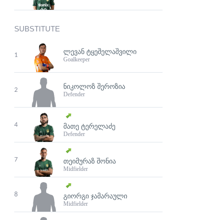
SUBSTITUTE
ᲚᲔᲕᲐᲜ ᲢᲧᲔᲨᲔᲚᲐᲨᲕᲘᲚᲘ
1
Goalkeeper
ᲜᲘᲙᲝᲚᲝᲖ ᲨᲔᲠᲝᲖᲘᲐ
2
Defender
4
ᲛᲐᲗᲔ ᲢᲔᲠᲔᲚᲐᲫᲔ
Defender
7
ᲗᲔᲘᲛᲣᲠᲐᲖ ᲨᲝᲜᲘᲐ
Midfielder
8
ᲒᲘᲝᲠᲒᲘ ᲯᲐᲛᲐᲠᲐᲣᲚᲘ
Midfielder