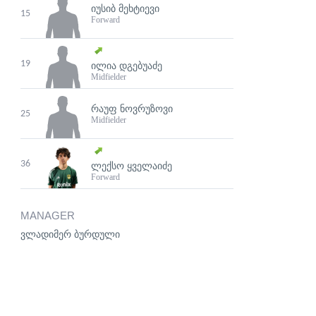
ᲘᲣᲡᲘᲑ ᲛᲔᲮᲢᲘᲔᲕᲘ
15
Forward
19
ᲘᲚᲘᲐ ᲓᲒᲔᲑᲣᲐᲫᲔ
Midfielder
ᲠᲐᲣᲤ ᲜᲝᲕᲠᲣᲖᲝᲕᲘ
25
Midfielder
36
ᲚᲔᲥᲡᲝ ᲧᲕᲔᲚᲐᲘᲫᲔ
Forward
MANAGER
ვლადიმერ ბურდული