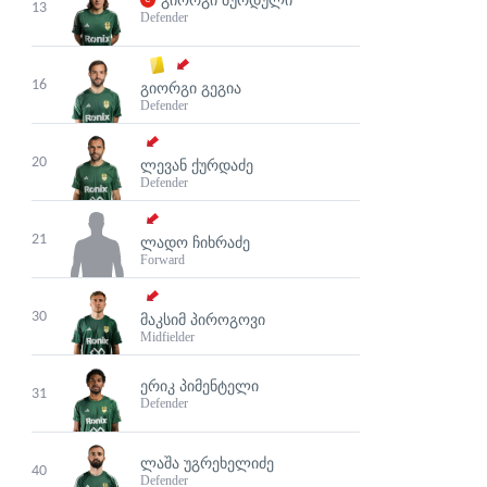
13
Defender
16
ᲒᲘᲝᲠᲒᲘ ᲒᲔᲒᲘᲐ
Defender
20
ᲚᲔᲕᲐᲜ ᲥᲣᲠᲓᲐᲫᲔ
Defender
21
ᲚᲐᲓᲝ ᲩᲘᲮᲠᲐᲫᲔ
Forward
30
ᲛᲐᲙᲡᲘᲛ ᲞᲘᲠᲝᲒᲝᲕᲘ
Midfielder
ᲔᲠᲘᲙ ᲞᲘᲛᲔᲜᲢᲔᲚᲘ
31
Defender
ᲚᲐᲨᲐ ᲣᲒᲠᲔᲮᲔᲚᲘᲫᲔ
40
Defender