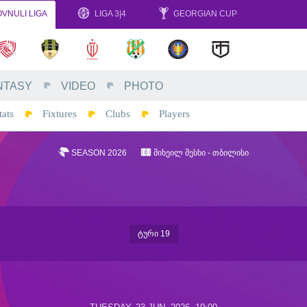
VNULI LIGA
LIGA 3|4
GEORGIAN CUP
NTASY
VIDEO
PHOTO
tats
Fixtures
Clubs
Players
SEASON 2026
ᲛᲘᲮᲔᲘᲚ ᲛᲔᲡᲮᲘ - ᲗᲑᲘᲚᲘᲡᲘ
ᲢᲣᲠᲘ 19