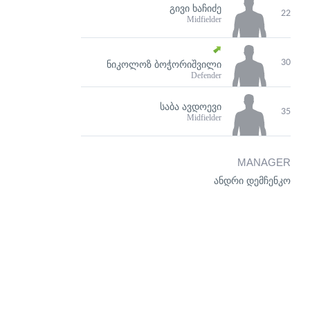
ᲒᲘᲕᲘ ᲮᲐᲩᲘᲫᲔ
22
Midfielder
30
ᲜᲘᲙᲝᲚᲝᲖ ᲑᲝᲭᲝᲠᲘᲨᲕᲘᲚᲘ
Defender
ᲡᲐᲑᲐ ᲐᲕᲓᲝᲔᲕᲘ
35
Midfielder
MANAGER
ანდრი დემჩენკო