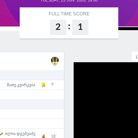
TUESDAY, 23 JUN. 2026, 19:00
FULL TIME SCORE
:
2
1
9'
მათე კვირკვია
ილია დგებუაძე
58'