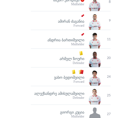
8
Midfielder
9
ᲐᲛᲘᲠᲐᲜ ᲫᲐᲒᲐᲜᲘᲐ
Forward
11
ᲐᲜᲓᲠᲘᲐ ᲑᲐᲠᲗᲘᲨᲕᲘᲚᲘ
Midfielder
20
ᲐᲠᲛᲔᲚ ᲖᲝᲣᲠᲘ
Defender
24
ᲕᲐᲮᲝ ᲑᲔᲓᲝᲨᲕᲘᲚᲘ
Forward
ᲐᲚᲔᲥᲡᲐᲜᲓᲠᲔ ᲐᲛᲘᲡᲣᲚᲐᲨᲕᲘᲚᲘ
25
Defender
ᲒᲘᲝᲠᲒᲘ ᲙᲣᲪᲘᲐ
27
Midfielder