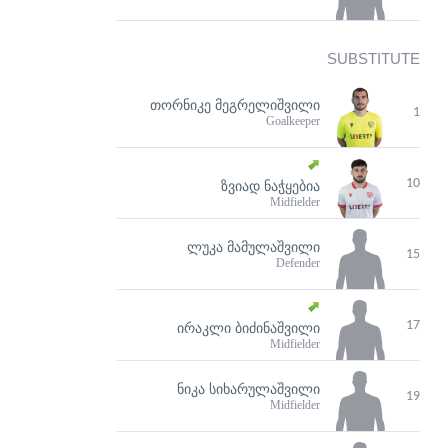
SUBSTITUTE
ᲗᲝᲠᲜᲘᲙᲔ ᲛᲔᲒᲠᲔᲚᲘᲨᲕᲘᲚᲘ
1
Goalkeeper
10
ᲖᲕᲘᲐᲓ ᲜᲐᲭᲧᲔᲑᲘᲐ
Midfielder
ᲚᲣᲙᲐ ᲛᲐᲛᲣᲚᲐᲨᲕᲘᲚᲘ
15
Defender
17
ᲘᲠᲐᲙᲚᲘ ᲑᲘᲫᲘᲜᲐᲨᲕᲘᲚᲘ
Midfielder
ᲜᲘᲙᲐ ᲡᲘᲮᲐᲠᲣᲚᲐᲨᲕᲘᲚᲘ
19
Midfielder