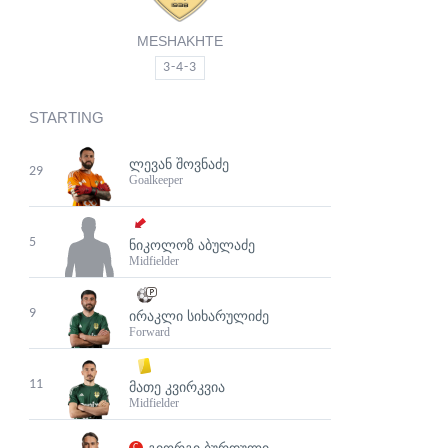
MESHAKHTE
3-4-3
STARTING
ᲚᲔᲕᲐᲜ ᲨᲝᲕᲜᲐᲫᲔ
29
Goalkeeper
5
ᲜᲘᲙᲝᲚᲝᲖ ᲐᲑᲣᲚᲐᲫᲔ
Midfielder
9
ᲘᲠᲐᲙᲚᲘ ᲡᲘᲮᲐᲠᲣᲚᲘᲫᲔ
Forward
11
ᲛᲐᲗᲔ ᲙᲕᲘᲠᲙᲕᲘᲐ
Midfielder
ᲒᲘᲝᲠᲒᲘ ᲑᲣᲠᲓᲣᲚᲘ