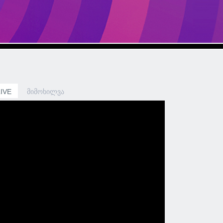
LIVE
ᲛᲘᲛᲝᲮᲘᲚᲕᲐ