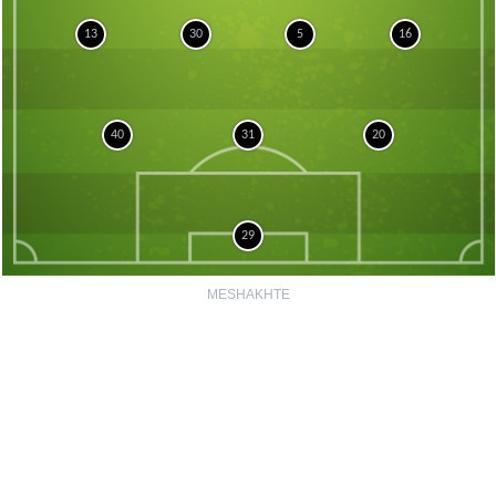
13
30
5
16
40
31
20
29
MESHAKHTE