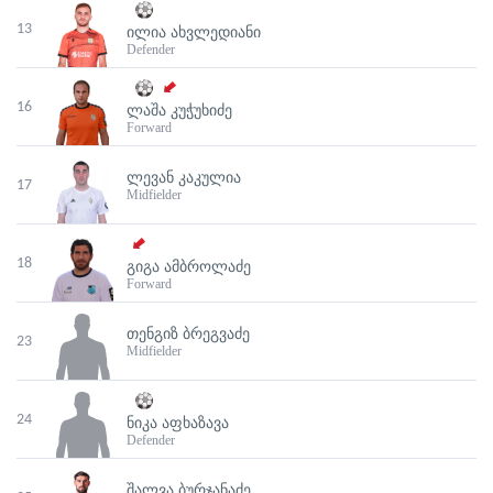
13
ᲘᲚᲘᲐ ᲐᲮᲕᲚᲔᲓᲘᲐᲜᲘ
Defender
16
ᲚᲐᲨᲐ ᲙᲣᲭᲣᲮᲘᲫᲔ
Forward
ᲚᲔᲕᲐᲜ ᲙᲐᲙᲣᲚᲘᲐ
17
Midfielder
18
ᲒᲘᲒᲐ ᲐᲛᲑᲠᲝᲚᲐᲫᲔ
Forward
ᲗᲔᲜᲒᲘᲖ ᲑᲠᲔᲒᲕᲐᲫᲔ
23
Midfielder
24
ᲜᲘᲙᲐ ᲐᲤᲮᲐᲖᲐᲕᲐ
Defender
ᲨᲐᲚᲕᲐ ᲑᲣᲠᲯᲐᲜᲐᲫᲔ