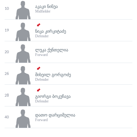
ᲐᲙᲐᲙᲘ ᲜᲘᲜᲣᲐ
10
Midfielder
19
ᲜᲘᲙᲐ ᲙᲘᲠᲙᲘᲢᲐᲫᲔ
Defender
ᲚᲣᲙᲐ ᲥᲣᲜᲗᲔᲚᲘᲐ
20
Forward
26
ᲛᲘᲮᲔᲘᲚ ᲒᲝᲠᲒᲝᲫᲔ
Defender
28
ᲒᲘᲝᲠᲒᲘ ᲑᲝᲙᲣᲩᲐᲕᲐ
Defender
ᲓᲐᲗᲝ ᲓᲐᲠᲪᲘᲛᲔᲚᲘᲐ
40
Forward