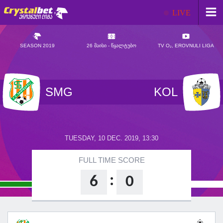
LIVE
SEASON 2019
26 ᲛᲐᲘᲡᲘ - ᲬᲧᲐᲚᲢᲣᲑᲝ
TV O₂, EROVNULI LIGA
SMG
KOL
TUESDAY, 10 DEC. 2019, 13:30
FULL TIME SCORE
:
6
0