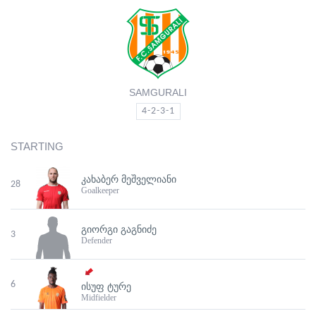
SAMGURALI
4-2-3-1
STARTING
ᲙᲐᲮᲐᲑᲔᲠ ᲛᲔᲨᲕᲔᲚᲘᲐᲜᲘ
28
Goalkeeper
ᲒᲘᲝᲠᲒᲘ ᲒᲐᲒᲜᲘᲫᲔ
3
Defender
6
ᲘᲡᲣᲤ ᲢᲣᲠᲔ
Midfielder