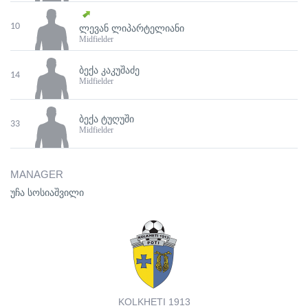
10
ᲚᲔᲕᲐᲜ ᲚᲘᲞᲐᲠᲢᲔᲚᲘᲐᲜᲘ
Midfielder
ᲑᲔᲥᲐ ᲙᲐᲙᲣᲨᲐᲫᲔ
14
Midfielder
ᲑᲔᲥᲐ ᲢᲣᲦᲣᲨᲘ
33
Midfielder
MANAGER
უჩა სოსიაშვილი
KOLKHETI 1913