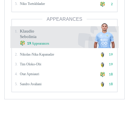
5.
Niko Tsetskhladze
2
APPEARANCES
Klaudio
1.
Sebolinia
Appearances
19
2.
Nikolas-Nika Kapanadze
19
3.
Tim Oloko-Obi
19
4.
Otar Aptsiauri
18
5.
Sandro Avaliani
18