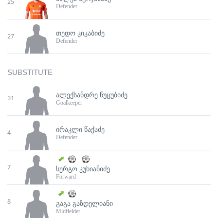
25
Defender
ᲗᲔᲓᲝ ᲙᲘᲙᲐᲑᲘᲫᲔ
27
Defender
SUBSTITUTE
ᲐᲚᲔᲥᲡᲐᲜᲓᲠᲔ ᲜᲣᲪᲣᲑᲘᲫᲔ
31
Goalkeeper
ᲘᲠᲐᲙᲚᲘ ᲬᲐᲥᲐᲫᲔ
4
Defender
7
ᲡᲔᲠᲒᲝ ᲙᲣᲮᲘᲐᲜᲘᲫᲔ
Forward
8
ᲒᲐᲒᲐ ᲒᲐᲖᲓᲔᲚᲘᲐᲜᲘ
Midfielder