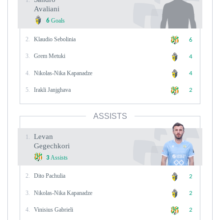
1.
Avaliani
Goals
6
2.
Klaudio Sebolinia
6
3.
Grem Metuki
4
4.
Nikolas-Nika Kapanadze
4
5.
Irakli Janjghava
2
ASSISTS
Levan
1.
Gegechkori
Assists
3
2.
Dito Pachulia
2
3.
Nikolas-Nika Kapanadze
2
4.
Vinisius Gabrieli
2