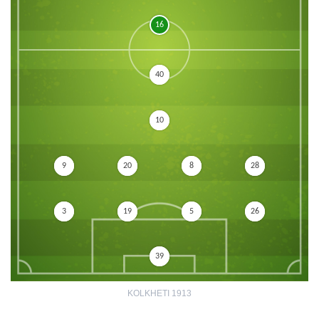
16
40
10
9
20
8
28
3
19
5
26
39
KOLKHETI 1913