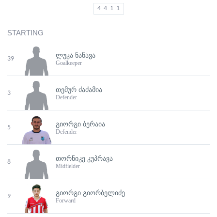
4-4-1-1
STARTING
ᲚᲣᲙᲐ ᲜᲐᲜᲐᲕᲐ
39
Goalkeeper
ᲗᲔᲛᲣᲠ ᲫᲐᲫᲐᲛᲘᲐ
3
Defender
ᲒᲘᲝᲠᲒᲘ ᲑᲔᲠᲐᲘᲐ
5
Defender
ᲗᲝᲠᲜᲘᲙᲔ ᲙᲣᲞᲠᲐᲕᲐ
8
Midfielder
ᲒᲘᲝᲠᲒᲘ ᲒᲘᲝᲠᲑᲔᲚᲘᲫᲔ
9
Forward