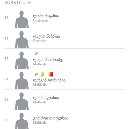
SUBSTITUTE
ᲚᲐᲨᲐ ᲫᲐᲒᲐᲜᲘᲐ
16
Goalkeeper
ᲓᲐᲕᲘᲗ ᲬᲐᲑᲠᲘᲐ
11
Defender
17
ᲚᲣᲙᲐ ᲛᲐᲮᲐᲠᲐᲫᲔ
Midfielder
21
ᲗᲔᲜᲒᲘᲖ ᲒᲝᲠᲝᲖᲘᲐ
Midfielder
ᲚᲐᲨᲐ ᲐᲚᲐᲜᲘᲐ
22
Midfielder
ᲒᲘᲝᲠᲒᲘ ᲗᲝᲤᲣᲠᲘᲐ
30
Midfielder