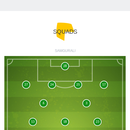
SQUADS
SAMGURALI
28
27
24
25
17
6
3
13
18
23