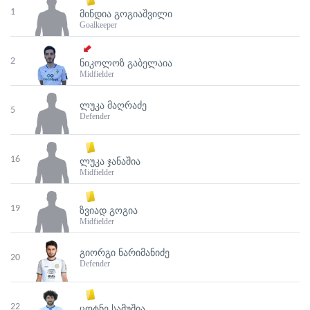
1
ᲛᲘᲜᲓᲘᲐ ᲒᲝᲒᲘᲐᲨᲕᲘᲚᲘ
Goalkeeper
2
ᲜᲘᲙᲝᲚᲝᲖ ᲒᲐᲑᲔᲚᲐᲘᲐ
Midfielder
ᲚᲣᲙᲐ ᲛᲐᲦᲠᲐᲫᲔ
5
Defender
16
ᲚᲣᲙᲐ ᲯᲐᲜᲐᲨᲘᲐ
Midfielder
19
ᲖᲕᲘᲐᲓ ᲒᲝᲒᲘᲐ
Midfielder
ᲒᲘᲝᲠᲒᲘ ᲜᲐᲠᲘᲛᲐᲜᲘᲫᲔ
20
Defender
22
ᲪᲝᲢᲜᲔ ᲡᲐᲛᲣᲨᲘᲐ