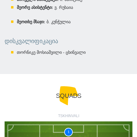
მეორე ასისტენტი:
ვ. რუხაია
მეოთხე მსაჯი:
ბ. კუნჭულია
ᲓᲘᲡᲙᲕᲐᲚᲘᲤᲘᲙᲐᲪᲘᲐ
თორნიკე მოსიაშვილი - ცხინვალი
SQUADS
TSKHINVALI
1