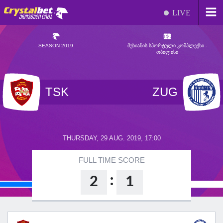
LIVE
SEASON 2019
ᲛᲣᲮᲘᲐᲜᲘᲡ ᲡᲞᲝᲠᲢᲣᲚᲘ ᲙᲝᲛᲞᲚᲔᲥᲡᲘ -
ᲗᲑᲘᲚᲘᲡᲘ
TSK
ZUG
THURSDAY, 29 AUG. 2019, 17:00
FULL TIME SCORE
:
2
1