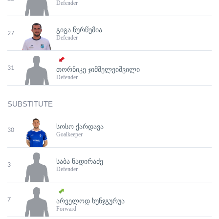
Defender
ᲒᲘᲒᲐ ᲬᲣᲠᲬᲣᲛᲘᲐ
27
Defender
31
ᲗᲝᲠᲜᲘᲙᲔ ᲯᲘᲛᲨᲔᲚᲔᲘᲨᲕᲘᲚᲘ
Defender
SUBSTITUTE
ᲡᲝᲡᲝ ᲥᲐᲠᲓᲐᲕᲐ
30
Goalkeeper
ᲡᲐᲑᲐ ᲜᲐᲓᲘᲠᲐᲫᲔ
3
Defender
7
ᲐᲠᲕᲔᲚᲝᲓ ᲮᲣᲜᲯᲒᲣᲠᲣᲐ
Forward