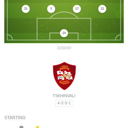
31
5
17
22
24
ZUGDIDI
TSKHINVALI
4-2-3-1
STARTING