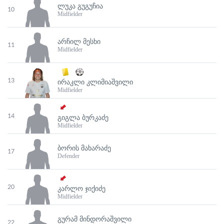
ᲚᲣᲙᲐ ᲒᲣᲒᲣᲩᲘᲐ
10
Midfielder
ᲐᲠᲩᲘᲚ ᲛᲔᲡᲮᲘ
11
Midfielder
13
ᲘᲠᲐᲙᲚᲘ ᲙᲚᲘᲛᲘᲐᲨᲕᲘᲚᲘ
Midfielder
14
ᲒᲘᲒᲚᲐ ᲑᲣᲠᲙᲐᲫᲔ
Midfielder
ᲑᲝᲠᲘᲡ ᲛᲐᲮᲐᲠᲐᲫᲔ
17
Defender
20
ᲙᲐᲠᲚᲝ ᲯᲘᲥᲘᲫᲔ
Midfielder
ᲒᲣᲠᲐᲛ ᲛᲘᲜᲓᲝᲠᲐᲨᲕᲘᲚᲘ
22