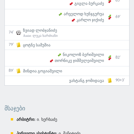
65'
გიგლა ბურკაძე
არველოდ ხუნჯგურუა
69'
კარლო ჯიქიძე
ზვიად ლობჯანიძე
74'
Assist:
ლუკა ხარძიანი
79'
ცოტნე სამუშია
ნიკოლოზ ბერიშვილი
82'
თორნიკე ჯიმშელეიშვილი
89'
მინდია გოგიაშვილი
90+3'
ვახტანგ ჯომიდავა
ᲛᲡᲐᲯᲔᲑᲘ
არბიტრი:
ი. ხერხაძე
პირველი ასისტენტი:
ი. მაჩიტიძე