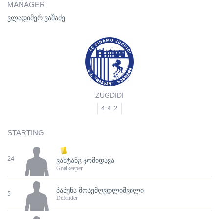
MANAGER
ვლადიმერ ვაშაძე
ZUGDIDI
4-4-2
STARTING
24
ᲕᲐᲮᲢᲐᲜᲒ ᲯᲝᲛᲘᲓᲐᲕᲐ
Goalkeeper
ᲞᲐᲞᲣᲜᲐ ᲛᲝᲡᲔᲛᲦᲕᲓᲚᲘᲨᲕᲘᲚᲘ
5
Defender