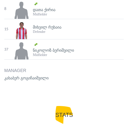
8
ᲓᲐᲗᲐ ᲥᲘᲠᲘᲐ
Midfielder
ᲛᲘᲮᲔᲘᲚ ᲠᲣᲮᲐᲘᲐ
15
Defender
37
ᲜᲘᲙᲝᲚᲝᲖ ᲑᲔᲠᲘᲨᲕᲘᲚᲘ
Midfielder
MANAGER
კახაბერ გოგიჩაიშვილი
STATS