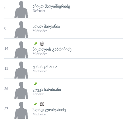
ᲐᲩᲘᲙᲝ ᲨᲐᲚᲐᲛᲑᲔᲠᲘᲫᲔ
3
Defender
ᲡᲝᲡᲝ ᲛᲐᲚᲐᲜᲘᲐ
8
Midfielder
14
ᲜᲘᲙᲝᲚᲝᲖ ᲒᲐᲑᲠᲘᲩᲘᲫᲔ
Midfielder
ᲣᲩᲐᲜᲐ ᲯᲐᲜᲐᲨᲘᲐ
15
Midfielder
26
ᲚᲣᲙᲐ ᲮᲐᲠᲫᲘᲐᲜᲘ
Forward
27
ᲖᲕᲘᲐᲓ ᲚᲝᲑᲯᲐᲜᲘᲫᲔ
Midfielder