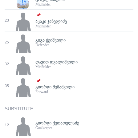
Midfielder
23
ᲐᲙᲐᲙᲘ ᲯᲐᲜᲔᲚᲘᲫᲔ
Midfielder
ᲒᲘᲒᲐ ᲭᲔᲘᲨᲕᲘᲚᲘ
25
Defender
ᲓᲐᲕᲘᲗ ᲓᲕᲐᲚᲘᲨᲕᲘᲚᲘ
32
Midfielder
35
ᲒᲘᲝᲠᲒᲘ ᲛᲣᲖᲐᲨᲕᲘᲚᲘ
Forward
SUBSTITUTE
ᲒᲘᲝᲠᲒᲘ ᲥᲣᲗᲐᲗᲔᲚᲐᲫᲔ
12
Goalkeeper