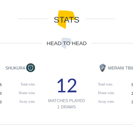
STATS
HEAD TO HEAD
SHUKURA
MERANI TBIL
12
Total wins
Total wins
6
Home wins
Home wins
3
MATCHES PLAYED
Away wins
Away wins
3
1 DRAWS