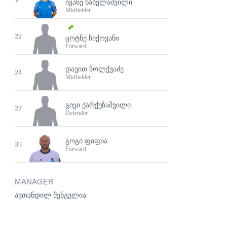
9
ᲘᲕᲐᲜᲔ ᲮᲐᲑᲔᲚᲐᲨᲕᲘᲚᲘ
Midfielder
22
ᲪᲝᲢᲜᲔ ᲩᲘᲥᲝᲕᲐᲜᲘ
Forward
ᲓᲐᲕᲘᲗ ᲑᲝᲚᲥᲕᲐᲫᲔ
24
Midfielder
ᲒᲘᲕᲘ ᲥᲐᲠᲥᲣᲖᲐᲨᲕᲘᲚᲘ
27
Defender
ᲒᲝᲒᲘ ᲤᲘᲤᲘᲐ
33
Forward
MANAGER
ავთანდილ შენგელია