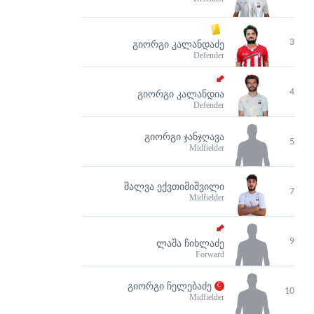
3
ᲒᲘᲝᲠᲒᲘ ᲙᲐᲚᲐᲜᲓᲐᲫᲔ
Defender
4
ᲒᲘᲝᲠᲒᲘ ᲙᲐᲚᲐᲜᲓᲘᲐ
Defender
ᲒᲘᲝᲠᲒᲘ ᲯᲐᲜᲯᲦᲐᲕᲐ
5
Midfielder
ᲨᲐᲚᲕᲐ ᲔᲥᲕᲗᲘᲛᲘᲨᲕᲘᲚᲘ
7
Midfielder
9
ᲚᲐᲨᲐ ᲩᲘᲮᲚᲐᲫᲔ
Forward
ᲒᲘᲝᲠᲒᲘ ᲩᲔᲚᲔᲑᲐᲫᲔ
10
Midfielder