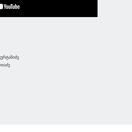
კურტანიძე
ლთაძე