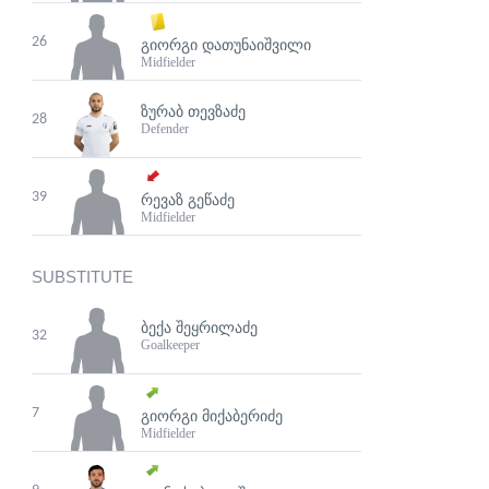
26
ᲒᲘᲝᲠᲒᲘ ᲓᲐᲗᲣᲜᲐᲘᲨᲕᲘᲚᲘ
Midfielder
ᲖᲣᲠᲐᲑ ᲗᲔᲕᲖᲐᲫᲔ
28
Defender
39
ᲠᲔᲕᲐᲖ ᲒᲔᲬᲐᲫᲔ
Midfielder
SUBSTITUTE
ᲑᲔᲥᲐ ᲨᲔᲧᲠᲘᲚᲐᲫᲔ
32
Goalkeeper
7
ᲒᲘᲝᲠᲒᲘ ᲛᲘᲥᲐᲑᲔᲠᲘᲫᲔ
Midfielder