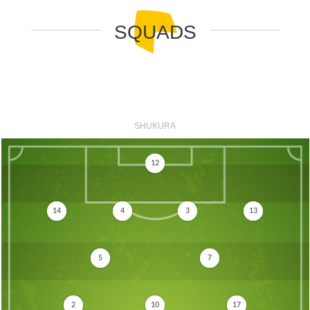
SQUADS
SHUKURA
12
14
4
3
13
5
7
2
10
17