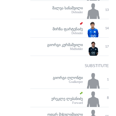
ᲨᲐᲚᲕᲐ ᲡᲐᲜᲐᲨᲕᲘᲚᲘ
13
Defender
14
ᲛᲘᲠᲖᲐ ᲤᲐᲠᲢᲔᲜᲐᲫᲔ
Defender
ᲒᲘᲝᲠᲒᲘ ᲙᲣᲠᲛᲐᲨᲕᲘᲚᲘ
17
Midfielder
SUBSTITUTE
ᲒᲘᲝᲠᲒᲘ ᲦᲚᲝᲜᲢᲘ
1
Goalkeeper
8
ᲔᲠᲔᲙᲚᲔ ᲚᲔᲑᲐᲜᲘᲫᲔ
Forward
ᲝᲗᲐᲠ ᲛᲣᲮᲣᲚᲘᲨᲕᲘᲚᲘ