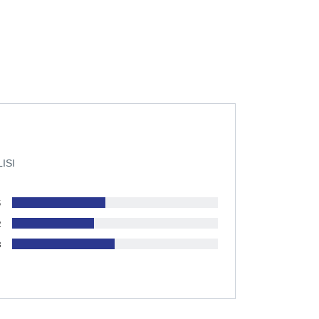
ISI
5
2
3