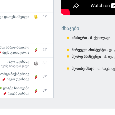
49'
გი დათუნაიშვილი
ᲛᲡᲐᲯᲔᲑᲘ
არბიტრი -
შ. ქუხილავა
ვანე ხაბელაშვილი
პირველი ასისტენტი -
დ. 
72'
ბექა გაბისკირია
მეორე ასისტენტი -
პ. ბე
იაგო დეისაძე
83'
:
ივანე ხაბელაშვილი
მეოთხე მსაჯი -
თ. ნაკაიძე
იორგი მიქაბერიძე
87'
იაგო დეისაძე
ცოტნე ჩიქოვანი
87'
რევაზ გეწაძე