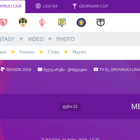
VNULI LIGA
LIGA 3|4
GEORGIAN CUP
NTASY
VIDEO
PHOTO
tats
Fixtures
Clubs
Players
SEASON 2019
ᲩᲔᲚᲔ ᲐᲠᲔᲜᲐ - ᲥᲝᲑᲣᲚᲔᲗᲘ
TV O₂, EROVNULI LIGA
ME
ᲢᲣᲠᲘ 12