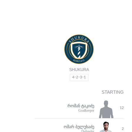
SHUKURA
4-2-3-1
STARTING
ᲠᲝᲛᲐᲜ ᲢᲐᲙᲘᲫᲔ
12
Goalkeeper
ᲝᲛᲐᲠ ᲑᲣᲚᲣᲮᲐᲫᲔ
2
Defender