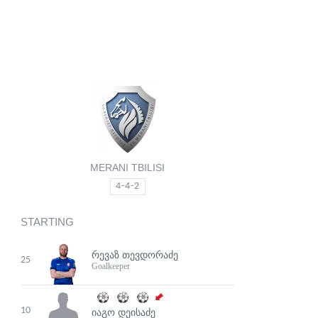
MERANI TBILISI
4-4-2
STARTING
ᲠᲔᲕᲐᲖ ᲗᲔᲕᲓᲝᲠᲐᲫᲔ
25
Goalkeeper
10
ᲘᲐᲒᲝ ᲓᲔᲘᲡᲐᲫᲔ