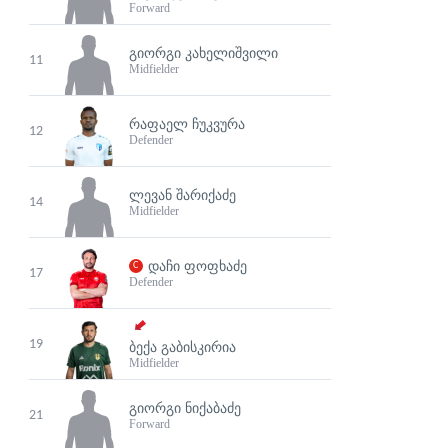
Forward
ᲒᲘᲝᲠᲒᲘ ᲙᲐᲮᲔᲚᲘᲨᲕᲘᲚᲘ
11
Midfielder
ᲠᲐᲤᲐᲔᲚ ᲩᲣᲙᲕᲣᲠᲐ
12
Defender
ᲚᲔᲕᲐᲜ ᲨᲐᲠᲘᲥᲐᲫᲔ
14
Midfielder
ᲓᲐᲩᲘ ᲤᲝᲤᲮᲐᲫᲔ
17
Defender
19
ᲑᲔᲥᲐ ᲒᲐᲑᲘᲡᲙᲘᲠᲘᲐ
Midfielder
ᲒᲘᲝᲠᲒᲘ ᲜᲘᲥᲐᲑᲐᲫᲔ
21
Forward