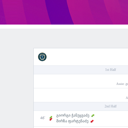
1st Half
Assist:
გ
A
2nd Half
გიორგი ჭანუყვაძე
46'
მირზა ფარტენაძე