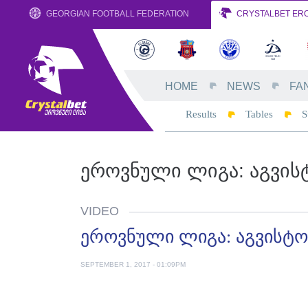
GEORGIAN FOOTBALL FEDERATION
CRYSTALBET ERO
HOME
NEWS
FA
Results
Tables
S
ᲔᲠᲝᲕᲜᲣᲚᲘ ᲚᲘᲒᲐ: ᲐᲒᲕᲘᲡ
VIDEO
ეროვნული ლიგა: აგვისტო
SEPTEMBER 1, 2017 - 01:09PM