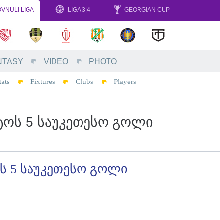
VNULI LIGA
LIGA 3|4
GEORGIAN CUP
NTASY
VIDEO
PHOTO
tats
Fixtures
Clubs
Players
ᲢᲝᲡ 5 ᲡᲐᲣᲙᲔᲗᲔᲡᲝ ᲒᲝᲚᲘ
ს 5 საუკეთესო გოლი