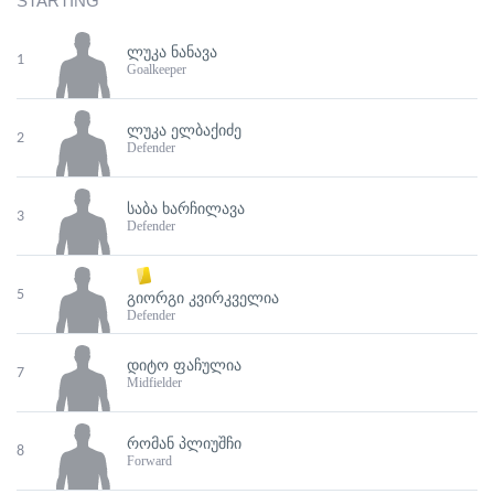
STARTING
ᲚᲣᲙᲐ ᲜᲐᲜᲐᲕᲐ
1
Goalkeeper
ᲚᲣᲙᲐ ᲔᲚᲑᲐᲥᲘᲫᲔ
2
Defender
ᲡᲐᲑᲐ ᲮᲐᲠᲩᲘᲚᲐᲕᲐ
3
Defender
5
ᲒᲘᲝᲠᲒᲘ ᲙᲕᲘᲠᲙᲕᲔᲚᲘᲐ
Defender
ᲓᲘᲢᲝ ᲤᲐᲩᲣᲚᲘᲐ
7
Midfielder
ᲠᲝᲛᲐᲜ ᲞᲚᲘᲣᲨᲩᲘ
8
Forward