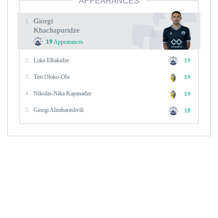
APPEARANCES
Giorgi
1.
Khachapuridze
Appearances
19
2.
Luka Elbakidze
19
3.
Tim Oloko-Obi
19
4.
Nikolas-Nika Kapanadze
19
5.
Giorgi Alimbarashvili
18