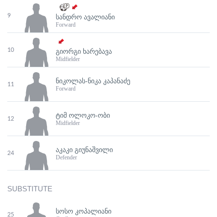
9
ᲡᲐᲜᲓᲠᲝ ᲐᲕᲐᲚᲘᲐᲜᲘ
Forward
10
ᲒᲘᲝᲠᲒᲘ ᲮᲐᲠᲔᲑᲐᲕᲐ
Midfielder
ᲜᲘᲙᲝᲚᲐᲡ-ᲜᲘᲙᲐ ᲙᲐᲞᲐᲜᲐᲫᲔ
11
Forward
ᲢᲘᲛ ᲝᲚᲝᲙᲝ-ᲝᲑᲘ
12
Midfielder
ᲐᲙᲐᲙᲘ ᲒᲘᲣᲜᲐᲨᲕᲘᲚᲘ
24
Defender
SUBSTITUTE
ᲡᲝᲡᲝ ᲙᲝᲞᲐᲚᲘᲐᲜᲘ
25