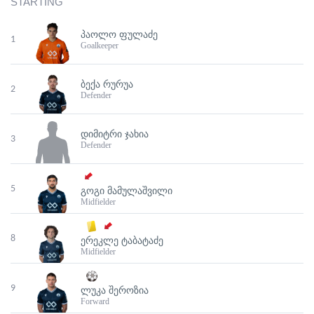
STARTING
ᲞᲐᲝᲚᲝ ᲤᲣᲚᲐᲫᲔ
1
Goalkeeper
ᲑᲔᲥᲐ ᲠᲣᲠᲣᲐ
2
Defender
ᲓᲘᲛᲘᲢᲠᲘ ᲯᲐᲮᲘᲐ
3
Defender
5
ᲒᲝᲒᲘ ᲛᲐᲛᲣᲚᲐᲨᲕᲘᲚᲘ
Midfielder
8
ᲔᲠᲔᲙᲚᲔ ᲢᲐᲑᲐᲢᲐᲫᲔ
Midfielder
9
ᲚᲣᲙᲐ ᲨᲔᲠᲝᲖᲘᲐ
Forward