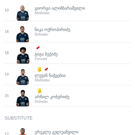
ᲒᲘᲝᲠᲒᲘ ᲐᲚᲘᲛᲑᲐᲠᲐᲨᲕᲘᲚᲘ
10
Midfielder
ᲜᲘᲙᲐ ᲝᲥᲠᲝᲞᲘᲠᲘᲫᲔ
16
Defender
18
ᲒᲘᲒᲐ ᲑᲔᲥᲐᲫᲔ
Forward
19
ᲚᲔᲕᲐᲜ ᲜᲐᲭᲧᲔᲑᲘᲐ
Midfielder
35
ᲐᲠᲩᲘᲚ ᲙᲝᲑᲔᲠᲘᲫᲔ
Defender
SUBSTITUTE
ᲔᲠᲔᲙᲚᲔ ᲒᲣᲚᲣᲐᲨᲕᲘᲚᲘ
12