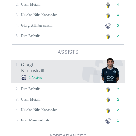
2.
Grem Metuki
4
3.
Nikolas-Nika Kapanadze
4
4.
Giorgi Alimbarashvili
3
5.
Dito Pachulia
2
ASSISTS
Giorgi
1.
Kurmashvili
Assists
4
2.
Dito Pachulia
2
3.
Grem Metuki
2
4.
Nikolas-Nika Kapanadze
2
5.
Gogi Mamulashvili
1