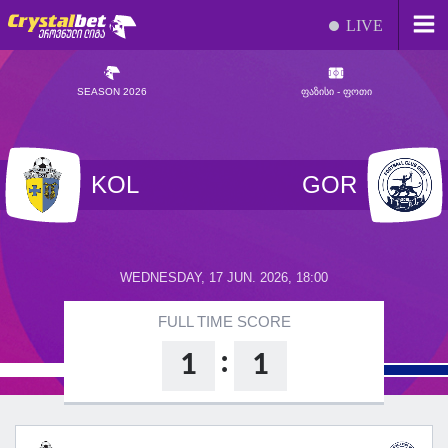
LIVE
SEASON 2026
ᲤᲐᲖᲘᲡᲘ - ᲤᲝᲗᲘ
KOL
GOR
WEDNESDAY, 17 JUN. 2026, 18:00
FULL TIME SCORE
:
1
1