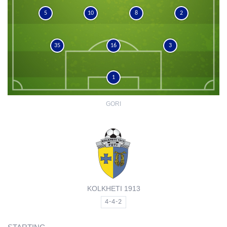
5
10
8
2
35
16
3
1
GORI
KOLKHETI 1913
4-4-2