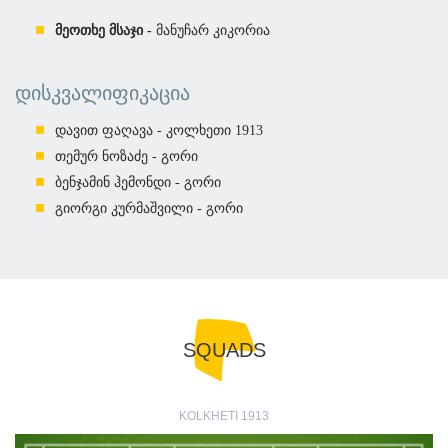
მეოთხე მსაჯი -
მანუჩარ კიკორია
ᲓᲘᲡᲙᲕᲐᲚᲘᲤᲘᲙᲐᲪᲘᲐ
დავით ფაღავა - კოლხეთი 1913
თემურ ნოზაძე - გორი
ბენჯამინ ჰემონდი - გორი
გიორგი კურმაშვილი - გორი
SQUADS
KOLKHETI 1913