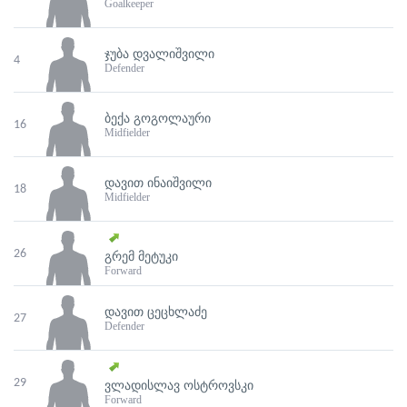
Goalkeeper
ᲯᲣᲑᲐ ᲓᲕᲐᲚᲘᲨᲕᲘᲚᲘ
4
Defender
ᲑᲔᲥᲐ ᲒᲝᲒᲝᲚᲐᲣᲠᲘ
16
Midfielder
ᲓᲐᲕᲘᲗ ᲘᲜᲐᲘᲨᲕᲘᲚᲘ
18
Midfielder
26
ᲒᲠᲔᲛ ᲛᲔᲢᲣᲙᲘ
Forward
ᲓᲐᲕᲘᲗ ᲪᲔᲪᲮᲚᲐᲫᲔ
27
Defender
29
ᲕᲚᲐᲓᲘᲡᲚᲐᲕ ᲝᲡᲢᲠᲝᲕᲡᲙᲘ
Forward