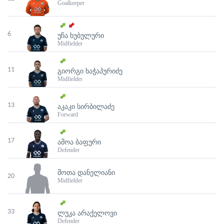
Goalkeeper
6
ᲣᲩᲐ ᲮᲣᲑᲣᲚᲣᲠᲘ
Midfielder
11
ᲒᲘᲝᲠᲒᲘ ᲮᲐᲭᲐᲞᲣᲠᲘᲫᲔ
Midfielder
13
ᲐᲙᲐᲙᲘ ᲡᲘᲠᲑᲘᲚᲐᲫᲔ
Forward
17
ᲐᲛᲝᲐ ᲑᲐᲤᲣᲠᲘ
Defender
ᲨᲝᲗᲐ ᲓᲐᲜᲔᲚᲘᲐᲜᲘ
20
Midfielder
33
ᲚᲣᲙᲐ ᲐᲠᲐᲥᲔᲚᲝᲕᲘ
Defender