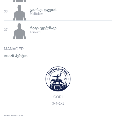
ᲒᲘᲝᲠᲒᲘ ᲓᲒᲔᲑᲘᲐ
33
Midfielder
ᲠᲐᲢᲘ ᲢᲧᲔᲑᲣᲩᲐᲕᲐ
37
Forward
MANAGER
თამაზ პერტია
GORI
3-4-2-1