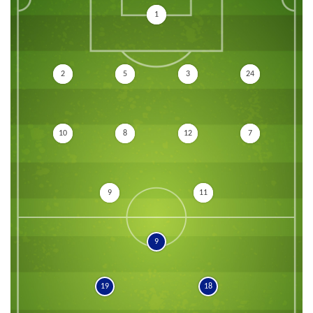
1
2
5
3
24
10
8
12
7
9
11
9
19
18