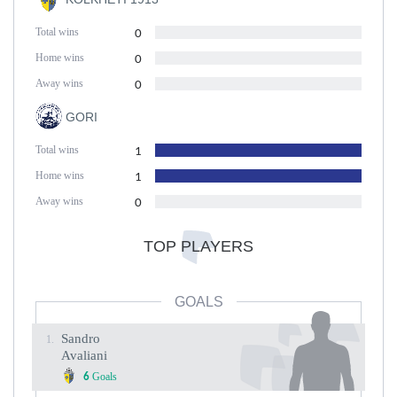
Total wins
0
Home wins
0
Away wins
0
GORI
Total wins
1
Home wins
1
Away wins
0
TOP PLAYERS
GOALS
Sandro
1.
Avaliani
Goals
6