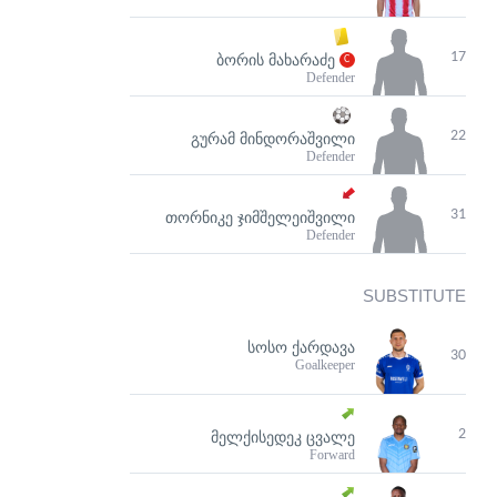
17
ᲑᲝᲠᲘᲡ ᲛᲐᲮᲐᲠᲐᲫᲔ
Defender
22
ᲒᲣᲠᲐᲛ ᲛᲘᲜᲓᲝᲠᲐᲨᲕᲘᲚᲘ
Defender
31
ᲗᲝᲠᲜᲘᲙᲔ ᲯᲘᲛᲨᲔᲚᲔᲘᲨᲕᲘᲚᲘ
Defender
SUBSTITUTE
ᲡᲝᲡᲝ ᲥᲐᲠᲓᲐᲕᲐ
30
Goalkeeper
2
ᲛᲔᲚᲥᲘᲡᲔᲓᲔᲙ ᲪᲕᲐᲚᲔ
Forward