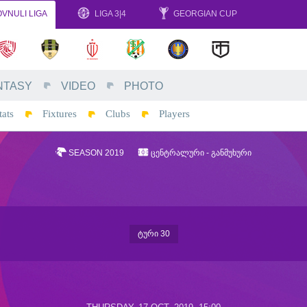
VNULI LIGA
LIGA 3|4
GEORGIAN CUP
NTASY
VIDEO
PHOTO
tats
Fixtures
Clubs
Players
SEASON 2019
ᲪᲔᲜᲢᲠᲐᲚᲣᲠᲘ - ᲒᲐᲜᲛᲣᲮᲣᲠᲘ
ᲢᲣᲠᲘ 30