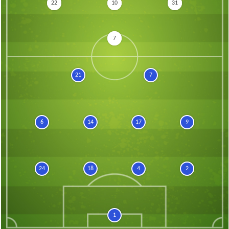
22
10
31
7
21
7
6
14
17
9
24
18
4
2
1