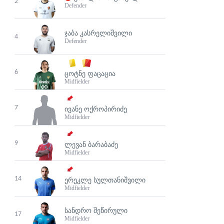
2
Defender
ᲯᲐᲑᲐ ᲙᲐᲡᲠᲔᲚᲘᲨᲕᲘᲚᲘ
4
Defender
6
ᲪᲝᲢᲜᲔ ᲤᲐᲪᲐᲪᲘᲐ
Midfielder
7
ᲘᲕᲐᲜᲔ ᲝᲥᲠᲝᲞᲘᲠᲘᲫᲔ
Midfielder
9
ᲚᲔᲕᲐᲜ ᲑᲐᲠᲐᲑᲐᲫᲔ
Midfielder
14
ᲔᲠᲔᲙᲚᲔ ᲡᲣᲚᲗᲐᲜᲘᲨᲕᲘᲚᲘ
Midfielder
ᲡᲐᲜᲓᲠᲝ ᲨᲔᲬᲘᲠᲣᲚᲘ
17
Midfielder