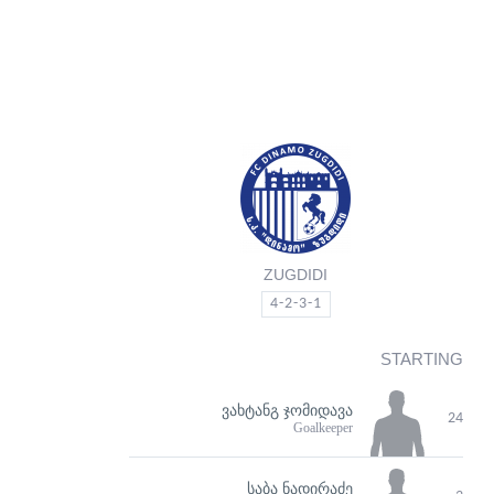
ZUGDIDI
4-2-3-1
STARTING
ᲕᲐᲮᲢᲐᲜᲒ ᲯᲝᲛᲘᲓᲐᲕᲐ
24
Goalkeeper
ᲡᲐᲑᲐ ᲜᲐᲓᲘᲠᲐᲫᲔ