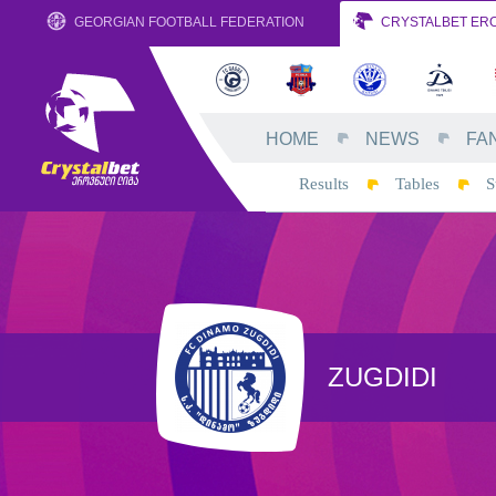
GEORGIAN FOOTBALL FEDERATION
CRYSTALBET ERO
HOME
NEWS
FA
Results
Tables
S
ZUGDIDI