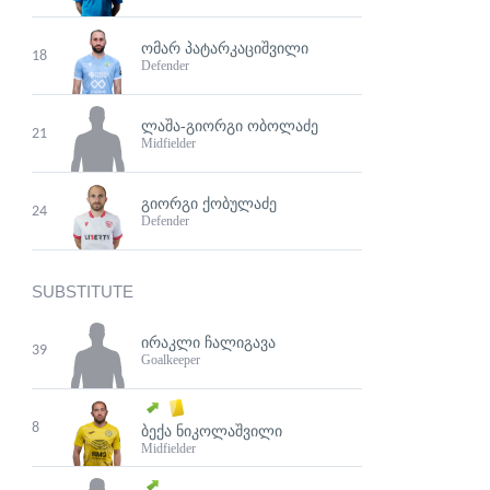
ᲝᲛᲐᲠ ᲞᲐᲢᲐᲠᲙᲐᲪᲘᲨᲕᲘᲚᲘ
18
Defender
ᲚᲐᲨᲐ-ᲒᲘᲝᲠᲒᲘ ᲝᲑᲝᲚᲐᲫᲔ
21
Midfielder
ᲒᲘᲝᲠᲒᲘ ᲥᲝᲑᲣᲚᲐᲫᲔ
24
Defender
SUBSTITUTE
ᲘᲠᲐᲙᲚᲘ ᲩᲐᲚᲘᲒᲐᲕᲐ
39
Goalkeeper
8
ᲑᲔᲥᲐ ᲜᲘᲙᲝᲚᲐᲨᲕᲘᲚᲘ
Midfielder