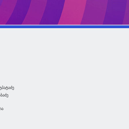
კუპატაძე
აბაძე
ია