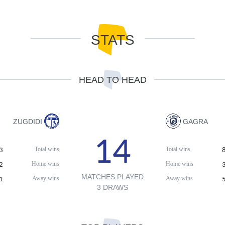
STATS
HEAD TO HEAD
ZUGDIDI
GAGRA
14
Total wins
Total wins
3
Home wins
Home wins
2
MATCHES PLAYED
Away wins
Away wins
1
3 DRAWS