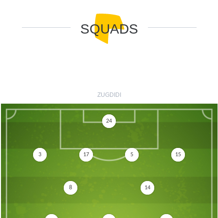
SQUADS
ZUGDIDI
24
3
17
5
15
8
14