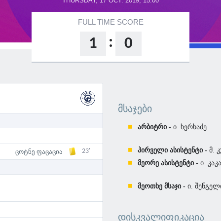
THURSDAY, 17 OCT. 2019, 15:00
FULL TIME SCORE
:
1
0
ᲛᲡᲐᲯᲔᲑᲘ
არბიტრი -
ი. ხერხაძე
პირველი ასისტენტი -
მ. 
23'
ცოტნე ფაცაცია
მეორე ასისტენტი -
ი. კაკ
მეოთხე მსაჯი -
ი. შენგელ
ᲓᲘᲡᲙᲕᲐᲚᲘᲤᲘᲙᲐᲪᲘᲐ