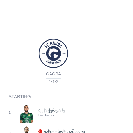
GAGRA
4-4-2
STARTING
ᲑᲔᲥᲐ ᲥᲣᲠᲓᲐᲫᲔ
1
Goalkeeper
ᲕᲐᲡᲘᲚ ᲮᲝᲡᲘᲢᲐᲨᲕᲘᲚᲘ