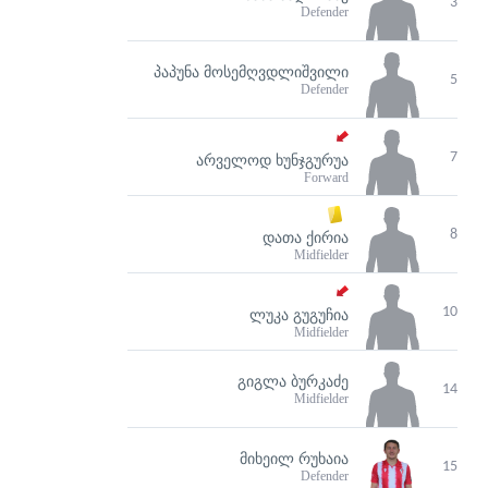
3
Defender
ᲞᲐᲞᲣᲜᲐ ᲛᲝᲡᲔᲛᲦᲕᲓᲚᲘᲨᲕᲘᲚᲘ
5
Defender
7
ᲐᲠᲕᲔᲚᲝᲓ ᲮᲣᲜᲯᲒᲣᲠᲣᲐ
Forward
8
ᲓᲐᲗᲐ ᲥᲘᲠᲘᲐ
Midfielder
10
ᲚᲣᲙᲐ ᲒᲣᲒᲣᲩᲘᲐ
Midfielder
ᲒᲘᲒᲚᲐ ᲑᲣᲠᲙᲐᲫᲔ
14
Midfielder
ᲛᲘᲮᲔᲘᲚ ᲠᲣᲮᲐᲘᲐ
15
Defender