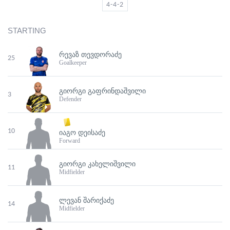
4-4-2
STARTING
ᲠᲔᲕᲐᲖ ᲗᲔᲕᲓᲝᲠᲐᲫᲔ
25
Goalkeeper
ᲒᲘᲝᲠᲒᲘ ᲒᲐᲤᲠᲘᲜᲓᲐᲨᲕᲘᲚᲘ
3
Defender
10
ᲘᲐᲒᲝ ᲓᲔᲘᲡᲐᲫᲔ
Forward
ᲒᲘᲝᲠᲒᲘ ᲙᲐᲮᲔᲚᲘᲨᲕᲘᲚᲘ
11
Midfielder
ᲚᲔᲕᲐᲜ ᲨᲐᲠᲘᲥᲐᲫᲔ
14
Midfielder