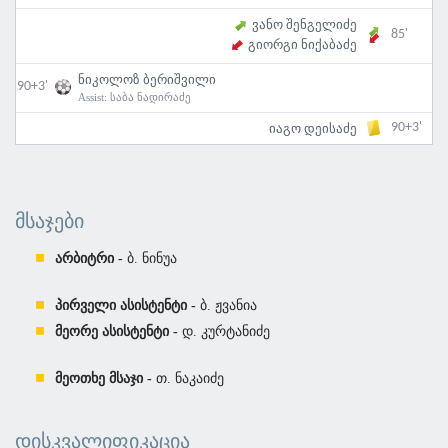
ვანო შენგელიძე
85'
გიორგი ნიქაბაძე
ნიკოლოზ ბერიშვილი
90+3'
Assist:
საბა ნადირაძე
90+3'
იაგო დეისაძე
ᲛᲡᲐᲯᲔᲑᲘ
არბიტრი -
ბ. ნინუა
პირველი ასისტენტი -
ბ. ჟვანია
მეორე ასისტენტი -
დ. კურტანიძე
მეოთხე მსაჯი -
თ. ნაკაიძე
ᲓᲘᲡᲙᲕᲐᲚᲘᲤᲘᲙᲐᲪᲘᲐ