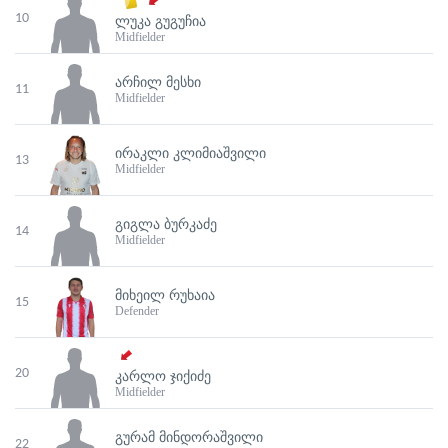
10
ᲚᲣᲙᲐ ᲒᲣᲒᲣᲩᲘᲐ
Midfielder
ᲐᲠᲩᲘᲚ ᲛᲔᲡᲮᲘ
11
Midfielder
ᲘᲠᲐᲙᲚᲘ ᲙᲚᲘᲛᲘᲐᲨᲕᲘᲚᲘ
13
Midfielder
ᲒᲘᲒᲚᲐ ᲑᲣᲠᲙᲐᲫᲔ
14
Midfielder
ᲛᲘᲮᲔᲘᲚ ᲠᲣᲮᲐᲘᲐ
15
Defender
20
ᲙᲐᲠᲚᲝ ᲯᲘᲥᲘᲫᲔ
Midfielder
ᲒᲣᲠᲐᲛ ᲛᲘᲜᲓᲝᲠᲐᲨᲕᲘᲚᲘ
22