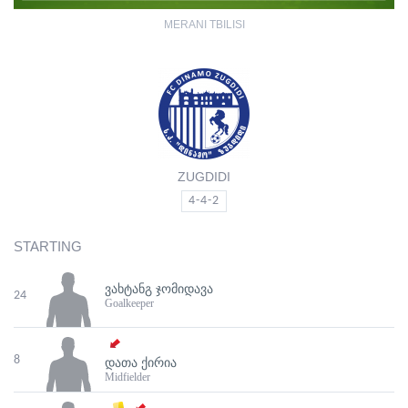
MERANI TBILISI
ZUGDIDI
4-4-2
STARTING
ᲕᲐᲮᲢᲐᲜᲒ ᲯᲝᲛᲘᲓᲐᲕᲐ
24
Goalkeeper
8
ᲓᲐᲗᲐ ᲥᲘᲠᲘᲐ
Midfielder