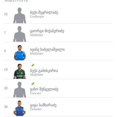
SUBSTITUTE
ᲑᲔᲥᲐ ᲨᲔᲧᲠᲘᲚᲐᲫᲔ
32
Goalkeeper
ᲒᲘᲝᲠᲒᲘ ᲛᲘᲥᲐᲑᲔᲠᲘᲫᲔ
7
Midfielder
ᲘᲕᲐᲜᲔ ᲮᲐᲑᲔᲚᲐᲨᲕᲘᲚᲘ
9
Midfielder
19
ᲑᲔᲥᲐ ᲒᲐᲑᲘᲡᲙᲘᲠᲘᲐ
Midfielder
30
ᲕᲐᲜᲝ ᲨᲔᲜᲒᲔᲚᲘᲫᲔ
Forward
ᲒᲘᲒᲐ ᲡᲐᲛᲮᲐᲠᲐᲫᲔ
36
Defender