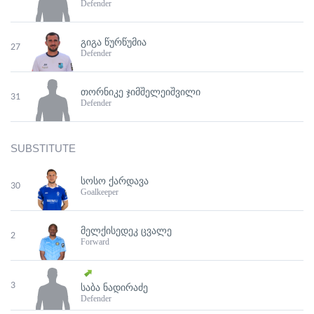
Defender
ᲒᲘᲒᲐ ᲬᲣᲠᲬᲣᲛᲘᲐ
27
Defender
ᲗᲝᲠᲜᲘᲙᲔ ᲯᲘᲛᲨᲔᲚᲔᲘᲨᲕᲘᲚᲘ
31
Defender
SUBSTITUTE
ᲡᲝᲡᲝ ᲥᲐᲠᲓᲐᲕᲐ
30
Goalkeeper
ᲛᲔᲚᲥᲘᲡᲔᲓᲔᲙ ᲪᲕᲐᲚᲔ
2
Forward
3
ᲡᲐᲑᲐ ᲜᲐᲓᲘᲠᲐᲫᲔ
Defender