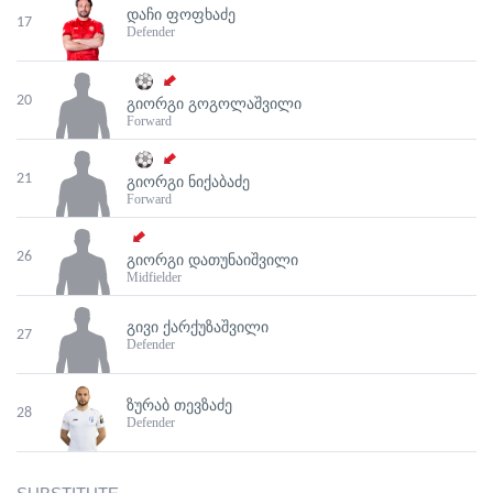
ᲓᲐᲩᲘ ᲤᲝᲤᲮᲐᲫᲔ
17
Defender
20
ᲒᲘᲝᲠᲒᲘ ᲒᲝᲒᲝᲚᲐᲨᲕᲘᲚᲘ
Forward
21
ᲒᲘᲝᲠᲒᲘ ᲜᲘᲥᲐᲑᲐᲫᲔ
Forward
26
ᲒᲘᲝᲠᲒᲘ ᲓᲐᲗᲣᲜᲐᲘᲨᲕᲘᲚᲘ
Midfielder
ᲒᲘᲕᲘ ᲥᲐᲠᲥᲣᲖᲐᲨᲕᲘᲚᲘ
27
Defender
ᲖᲣᲠᲐᲑ ᲗᲔᲕᲖᲐᲫᲔ
28
Defender