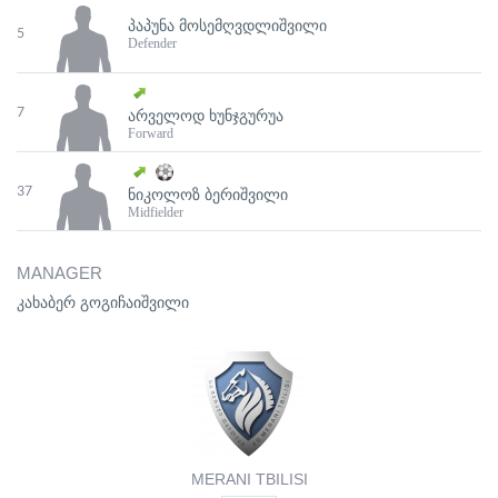
ᲞᲐᲞᲣᲜᲐ ᲛᲝᲡᲔᲛᲦᲕᲓᲚᲘᲨᲕᲘᲚᲘ
5
Defender
7
ᲐᲠᲕᲔᲚᲝᲓ ᲮᲣᲜᲯᲒᲣᲠᲣᲐ
Forward
37
ᲜᲘᲙᲝᲚᲝᲖ ᲑᲔᲠᲘᲨᲕᲘᲚᲘ
Midfielder
MANAGER
კახაბერ გოგიჩაიშვილი
MERANI TBILISI