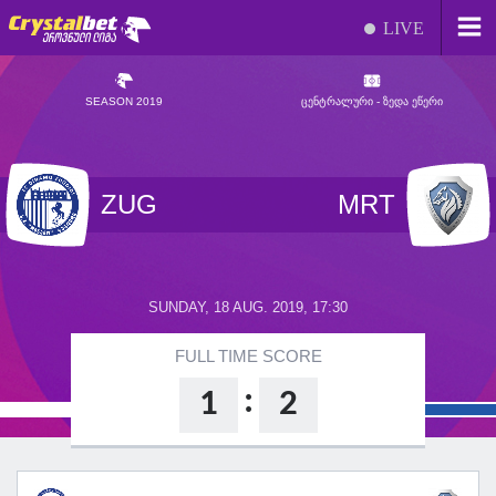
LIVE
SEASON 2019
ᲪᲔᲜᲢᲠᲐᲚᲣᲠᲘ - ᲖᲔᲓᲐ ᲔᲬᲔᲠᲘ
ZUG
MRT
SUNDAY, 18 AUG. 2019, 17:30
FULL TIME SCORE
:
1
2