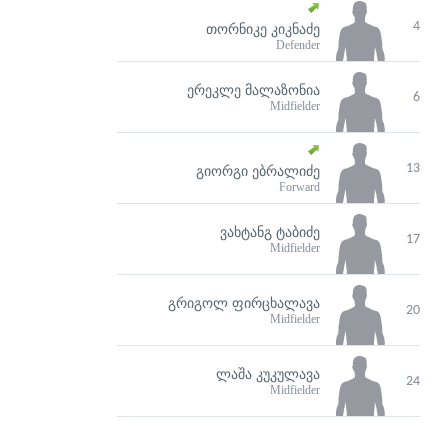
4
ᲗᲝᲠᲜᲘᲙᲔ ᲙᲘᲙᲜᲐᲫᲔ
Defender
ᲔᲠᲔᲙᲚᲔ ᲛᲐᲚᲐᲖᲝᲜᲘᲐ
6
Midfielder
13
ᲒᲘᲝᲠᲒᲘ ᲔᲑᲠᲐᲚᲘᲫᲔ
Forward
ᲕᲐᲮᲢᲐᲜᲒ ᲢᲐᲑᲘᲫᲔ
17
Midfielder
ᲒᲠᲘᲒᲝᲚ ᲤᲘᲠᲪᲮᲐᲚᲐᲕᲐ
20
Midfielder
ᲚᲐᲨᲐ ᲙᲣᲙᲣᲚᲐᲕᲐ
24
Midfielder