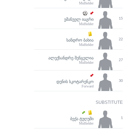
Midfielder
15
ᲔᲛᲐᲜᲣᲔᲚ ᲘᲐᲒᲠᲘ
Midfielder
22
ᲡᲐᲜᲓᲠᲝ ᲑᲐᲮᲘᲐ
Midfielder
ᲐᲚᲔᲥᲡᲐᲜᲓᲠᲔ ᲨᲔᲜᲒᲔᲚᲘᲐ
27
Midfielder
30
ᲓᲔᲜᲘᲡ ᲡᲙᲝᲢᲐᲠᲔᲜᲙᲝ
Forward
SUBSTITUTE
1
ᲑᲔᲥᲐ ᲢᲣᲦᲣᲨᲘ
Midfielder