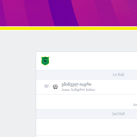
1st Half
ემანუელ იაგრი
30'
Assist:
სანდრო ბახია
As
2nd Half