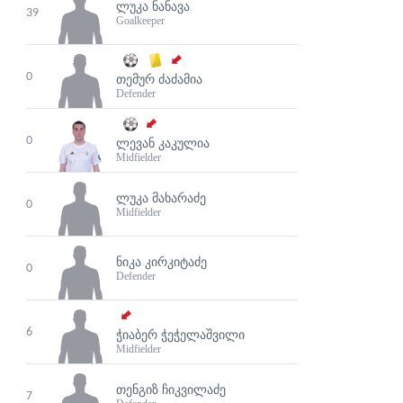
ᲚᲣᲙᲐ ᲜᲐᲜᲐᲕᲐ
39
Goalkeeper
0
ᲗᲔᲛᲣᲠ ᲫᲐᲫᲐᲛᲘᲐ
Defender
0
ᲚᲔᲕᲐᲜ ᲙᲐᲙᲣᲚᲘᲐ
Midfielder
ᲚᲣᲙᲐ ᲛᲐᲮᲐᲠᲐᲫᲔ
0
Midfielder
ᲜᲘᲙᲐ ᲙᲘᲠᲙᲘᲢᲐᲫᲔ
0
Defender
6
ᲭᲘᲐᲑᲔᲠ ᲭᲔᲭᲔᲚᲐᲨᲕᲘᲚᲘ
Midfielder
ᲗᲔᲜᲒᲘᲖ ᲩᲘᲙᲕᲘᲚᲐᲫᲔ
7