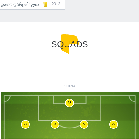
90+3'
დათო დარციმელია
SQUADS
GURIA
33
27
3
5
22