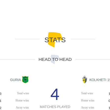
STATS
HEAD TO HEAD
GURIA
KOLKHETI 1
4
Total wins
Total wins
3
Home wins
Home wins
1
MATCHES PLAYED
Away wins
Away wins
2