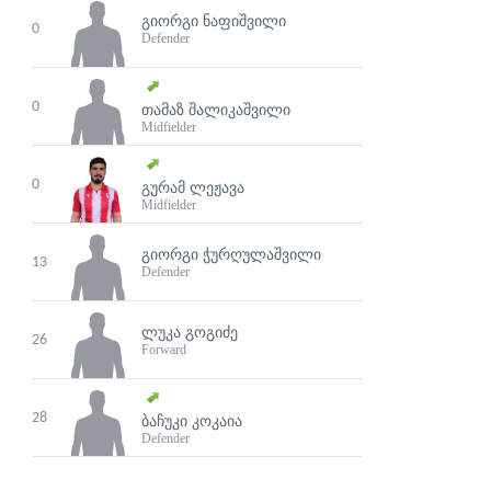
ᲒᲘᲝᲠᲒᲘ ᲜᲐᲤᲘᲨᲕᲘᲚᲘ
0
Defender
0
ᲗᲐᲛᲐᲖ ᲨᲐᲚᲘᲙᲐᲨᲕᲘᲚᲘ
Midfielder
0
ᲒᲣᲠᲐᲛ ᲚᲔᲟᲐᲕᲐ
Midfielder
ᲒᲘᲝᲠᲒᲘ ᲭᲣᲠᲦᲣᲚᲐᲨᲕᲘᲚᲘ
13
Defender
ᲚᲣᲙᲐ ᲒᲝᲒᲘᲫᲔ
26
Forward
28
ᲑᲐᲩᲣᲙᲘ ᲙᲝᲙᲐᲘᲐ
Defender