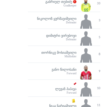
ᲒᲐᲑᲠᲘᲔᲚ ᲗᲔᲑᲘᲫᲔ
33
Goalkeeper
ᲜᲘᲙᲝᲚᲝᲖ ᲧᲣᲠᲨᲐᲕᲘᲨᲕᲘᲚᲘ
3
Defender
ᲓᲘᲛᲘᲢᲠᲘ ᲕᲘᲠᲣᲑᲝᲕᲘ
5
Defender
ᲗᲝᲠᲜᲘᲙᲔ ᲛᲝᲡᲘᲐᲨᲕᲘᲚᲘ
8
Midfielder
ᲕᲐᲜᲝ ᲬᲘᲚᲝᲡᲐᲜᲘ
9
Forward
10
ᲚᲔᲕᲐᲜ ᲞᲐᲞᲐᲕᲐ
Forward
11
ᲜᲘᲙᲐ ᲜᲐᲠᲘᲐᲨᲕᲘᲚᲘ