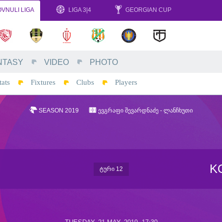
VNULI LIGA
LIGA 3|4
GEORGIAN CUP
NTASY
VIDEO
PHOTO
tats
Fixtures
Clubs
Players
SEASON 2019
ᲔᲕᲒᲠᲐᲤᲘ ᲨᲔᲕᲐᲠᲓᲜᲐᲫᲔ - ᲚᲐᲜᲩᲮᲣᲗᲘ
K
ᲢᲣᲠᲘ 12