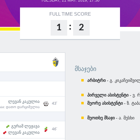
TUESDAY, 21 MAY. 2019, 17:30
FULL TIME SCORE
:
1
2
ᲛᲡᲐᲯᲔᲑᲘ
არბიტრი -
გ. კიკაჩეიშვი
პირველი ასისტენტი -
ვ. 
ლევან კაკულია
მეორე ასისტენტი -
ზ. ტაბ
43'
sist:
დათო დარციმელია
მეოთხე მსაჯი -
ა. მესხი
გურამ ლეჟავა
46'
ლევან კაკულია