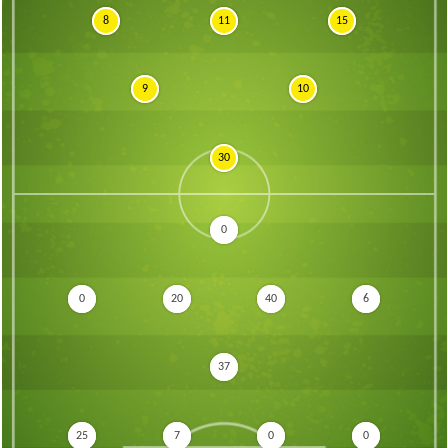
8
11
15
9
10
30
0
0
20
40
6
37
25
7
0
0