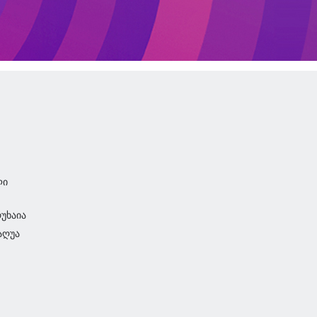
ლი
რუხაია
აღუა