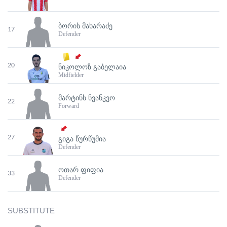
ᲑᲝᲠᲘᲡ ᲛᲐᲮᲐᲠᲐᲫᲔ
17
Defender
20
ᲜᲘᲙᲝᲚᲝᲖ ᲒᲐᲑᲔᲚᲐᲘᲐ
Midfielder
ᲛᲐᲠᲢᲘᲜᲡ ᲜᲕᲐᲜᲙᲕᲝ
22
Forward
27
ᲒᲘᲒᲐ ᲬᲣᲠᲬᲣᲛᲘᲐ
Defender
ᲝᲗᲐᲠ ᲤᲘᲤᲘᲐ
33
Defender
SUBSTITUTE