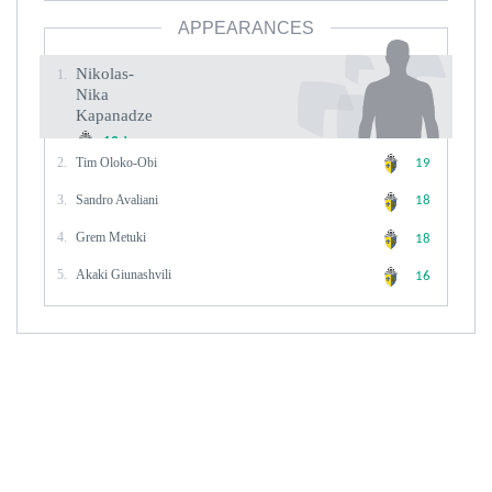
APPEARANCES
Nikolas-
1.
Nika
Kapanadze
Appearances
19
2.
Tim Oloko-Obi
19
3.
Sandro Avaliani
18
4.
Grem Metuki
18
5.
Akaki Giunashvili
16