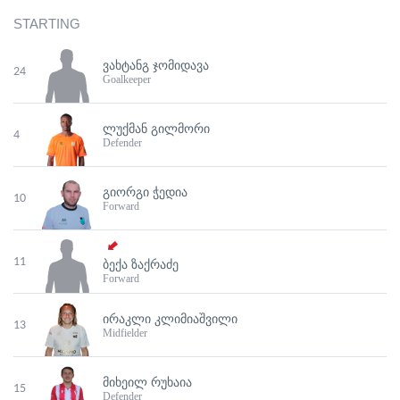
STARTING
ᲕᲐᲮᲢᲐᲜᲒ ᲯᲝᲛᲘᲓᲐᲕᲐ
24
Goalkeeper
ᲚᲣᲥᲛᲐᲜ ᲒᲘᲚᲛᲝᲠᲘ
4
Defender
ᲒᲘᲝᲠᲒᲘ ᲭᲔᲓᲘᲐ
10
Forward
11
ᲑᲔᲥᲐ ᲖᲐᲥᲠᲐᲫᲔ
Forward
ᲘᲠᲐᲙᲚᲘ ᲙᲚᲘᲛᲘᲐᲨᲕᲘᲚᲘ
13
Midfielder
ᲛᲘᲮᲔᲘᲚ ᲠᲣᲮᲐᲘᲐ
15
Defender