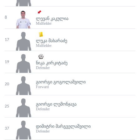
8
ᲚᲔᲕᲐᲜ ᲙᲐᲙᲣᲚᲘᲐ
Midfielder
17
ᲚᲣᲙᲐ ᲛᲐᲮᲐᲠᲐᲫᲔ
Midfielder
19
ᲜᲘᲙᲐ ᲙᲘᲠᲙᲘᲢᲐᲫᲔ
Defender
ᲒᲘᲝᲠᲒᲘ ᲒᲝᲒᲝᲚᲐᲨᲕᲘᲚᲘ
20
Forward
ᲒᲘᲝᲠᲒᲘ ᲚᲔᲛᲝᲜᲯᲐᲕᲐ
25
Defender
ᲓᲘᲛᲘᲢᲠᲘ ᲛᲐᲠᲒᲕᲔᲚᲐᲨᲕᲘᲚᲘ
37
Defender