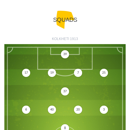
SQUADS
KOLKHETI 1913
39
17
19
7
25
37
6
40
20
3
8