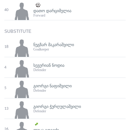
40
ᲓᲐᲗᲝ ᲓᲐᲠᲪᲘᲛᲔᲚᲘᲐ
Forward
SUBSTITUTE
ᲜᲣᲒᲖᲐᲠ ᲛᲐᲙᲐᲠᲐᲨᲕᲘᲚᲘ
18
Goalkeeper
ᲡᲔᲕᲔᲠᲘᲐᲜ ᲜᲝᲓᲘᲐ
4
Defender
ᲒᲘᲝᲠᲒᲘ ᲜᲐᲤᲘᲨᲕᲘᲚᲘ
5
Defender
ᲒᲘᲝᲠᲒᲘ ᲭᲣᲠᲦᲣᲚᲐᲨᲕᲘᲚᲘ
13
Defender
26