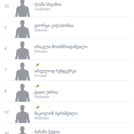
ᲚᲐᲨᲐ ᲫᲐᲒᲐᲜᲘᲐ
23
Goalkeeper
ᲒᲘᲝᲠᲒᲘ ᲙᲘᲚᲐᲡᲝᲜᲘᲐ
2
Defender
ᲘᲠᲐᲙᲚᲘ ᲛᲝᲘᲡᲬᲠᲐᲤᲘᲨᲕᲘᲚᲘ
6
Defender
7
ᲐᲠᲕᲔᲚᲝᲓ ᲮᲣᲜᲯᲒᲣᲠᲣᲐ
Forward
8
ᲓᲐᲗᲐ ᲥᲘᲠᲘᲐ
Midfielder
37
ᲜᲘᲙᲝᲚᲝᲖ ᲑᲔᲠᲘᲨᲕᲘᲚᲘ
Midfielder
ᲑᲐᲩᲐᲜᲐ ᲭᲔᲓᲘᲐ
40