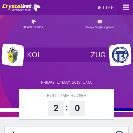
LIVE
SEASON 2019
ᲞᲐᲠᲙᲘ ᲐᲠᲔᲜᲐ - ᲤᲝᲗᲘ
KOL
ZUG
FRIDAY, 17 MAY. 2019, 17:00
FULL TIME SCORE
:
2
0