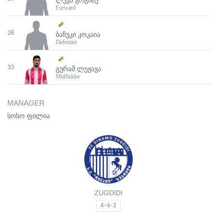
ᲚᲣᲙᲐ ᲒᲝᲒᲘᲫᲔ
Forward
28
ᲑᲐᲩᲣᲙᲘ ᲙᲝᲙᲐᲘᲐ
Defender
33
ᲒᲣᲠᲐᲛ ᲚᲔᲟᲐᲕᲐ
Midfielder
MANAGER
სოსო ფილია
ZUGDIDI
4-4-2