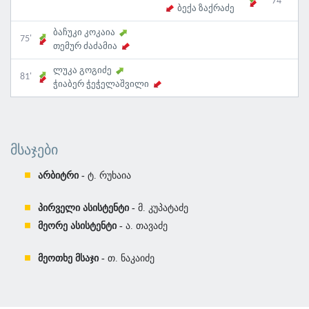
74'
ბექა ზაქრაძე
ბაჩუკი კოკაია
75'
თემურ ძაძამია
ლუკა გოგიძე
81'
ჭიაბერ ჭეჭელაშვილი
ᲛᲡᲐᲯᲔᲑᲘ
არბიტრი -
ტ. რუხაია
პირველი ასისტენტი -
მ. კუპატაძე
მეორე ასისტენტი -
ა. თავაძე
მეოთხე მსაჯი -
თ. ნაკაიძე