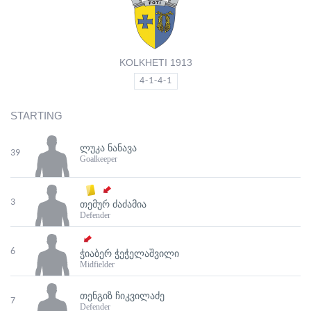
KOLKHETI 1913
4-1-4-1
STARTING
ᲚᲣᲙᲐ ᲜᲐᲜᲐᲕᲐ
39
Goalkeeper
3
ᲗᲔᲛᲣᲠ ᲫᲐᲫᲐᲛᲘᲐ
Defender
6
ᲭᲘᲐᲑᲔᲠ ᲭᲔᲭᲔᲚᲐᲨᲕᲘᲚᲘ
Midfielder
ᲗᲔᲜᲒᲘᲖ ᲩᲘᲙᲕᲘᲚᲐᲫᲔ
7
Defender