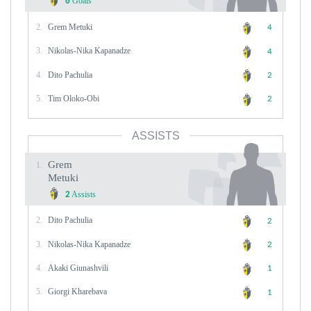
Goals
6
2.
Grem Metuki
4
3.
Nikolas-Nika Kapanadze
4
4.
Dito Pachulia
2
5.
Tim Oloko-Obi
2
ASSISTS
Grem
1.
Metuki
Assists
2
2.
Dito Pachulia
2
3.
Nikolas-Nika Kapanadze
2
4.
Akaki Giunashvili
1
5.
Giorgi Kharebava
1