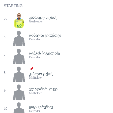
STARTING
ᲒᲐᲑᲠᲘᲔᲚ ᲗᲔᲑᲘᲫᲔ
29
Goalkeeper
ᲓᲘᲛᲘᲢᲠᲘ ᲕᲘᲠᲣᲑᲝᲕᲘ
5
Defender
ᲗᲔᲜᲒᲘᲖ ᲩᲘᲙᲕᲘᲚᲐᲫᲔ
7
Defender
8
ᲙᲐᲠᲚᲝ ᲯᲘᲥᲘᲫᲔ
Midfielder
ᲕᲚᲐᲓᲘᲛᲔᲠ ᲯᲝᲯᲣᲐ
9
Midfielder
ᲒᲘᲒᲐ ᲒᲣᲠᲔᲨᲘᲫᲔ
10
Defender