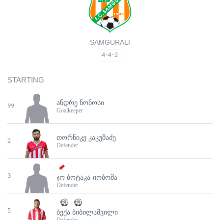
SAMGURALI
4-4-2
STARTING
ᲐᲜᲓᲠᲔ ᲜᲝᲜᲝᲡᲘ
99
Goalkeeper
ᲗᲝᲠᲜᲘᲙᲔ ᲙᲐᲙᲣᲨᲐᲫᲔ
2
Defender
3
ᲯᲝ ᲑᲝᲢᲐᲙᲐ-ᲘᲝᲑᲝᲛᲐ
Defender
5
ᲑᲔᲥᲐ ᲑᲘᲑᲘᲚᲐᲨᲕᲘᲚᲘ