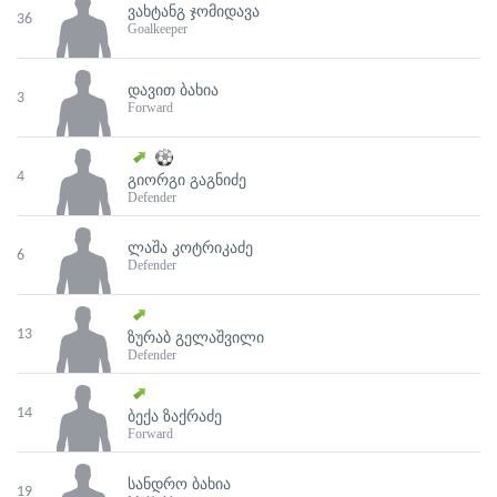
ᲕᲐᲮᲢᲐᲜᲒ ᲯᲝᲛᲘᲓᲐᲕᲐ
36
Goalkeeper
ᲓᲐᲕᲘᲗ ᲑᲐᲮᲘᲐ
3
Forward
4
ᲒᲘᲝᲠᲒᲘ ᲒᲐᲒᲜᲘᲫᲔ
Defender
ᲚᲐᲨᲐ ᲙᲝᲢᲠᲘᲙᲐᲫᲔ
6
Defender
13
ᲖᲣᲠᲐᲑ ᲒᲔᲚᲐᲨᲕᲘᲚᲘ
Defender
14
ᲑᲔᲥᲐ ᲖᲐᲥᲠᲐᲫᲔ
Forward
ᲡᲐᲜᲓᲠᲝ ᲑᲐᲮᲘᲐ
19