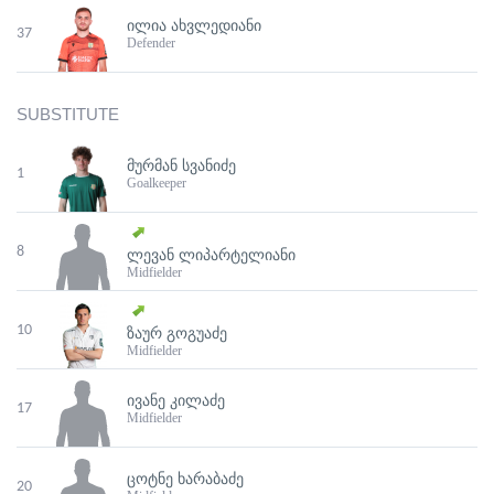
ᲘᲚᲘᲐ ᲐᲮᲕᲚᲔᲓᲘᲐᲜᲘ
37
Defender
SUBSTITUTE
ᲛᲣᲠᲛᲐᲜ ᲡᲕᲐᲜᲘᲫᲔ
1
Goalkeeper
8
ᲚᲔᲕᲐᲜ ᲚᲘᲞᲐᲠᲢᲔᲚᲘᲐᲜᲘ
Midfielder
10
ᲖᲐᲣᲠ ᲒᲝᲒᲣᲐᲫᲔ
Midfielder
ᲘᲕᲐᲜᲔ ᲙᲘᲚᲐᲫᲔ
17
Midfielder
ᲪᲝᲢᲜᲔ ᲮᲐᲠᲐᲑᲐᲫᲔ
20