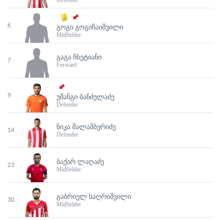
Defender
6
ᲒᲝᲒᲘ ᲒᲝᲒᲘᲩᲐᲘᲨᲕᲘᲚᲘ
Midfielder
ᲒᲐᲒᲐ ᲩᲮᲔᲢᲘᲐᲜᲘ
7
Forward
9
ᲣᲨᲐᲜᲒᲘ ᲑᲐᲜᲫᲔᲚᲐᲫᲔ
Defender
ᲜᲘᲙᲐ ᲨᲐᲚᲐᲛᲑᲔᲠᲘᲫᲔ
14
Defender
ᲑᲐᲥᲐᲠ ᲚᲐᲦᲐᲫᲔ
23
Midfielder
ᲒᲐᲑᲠᲘᲔᲚ ᲡᲐᲦᲠᲘᲨᲕᲘᲚᲘ
30
Midfielder