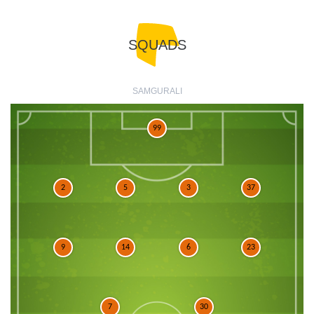
SQUADS
SAMGURALI
99
2
5
3
37
9
14
6
23
7
30