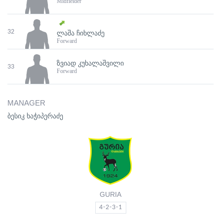
Midfielder
32
ᲚᲐᲨᲐ ᲩᲘᲮᲚᲐᲫᲔ
Forward
ᲖᲕᲘᲐᲓ ᲙᲣᲮᲐᲚᲐᲨᲕᲘᲚᲘ
33
Forward
MANAGER
ბესიკ ხაჭიპერაძე
GURIA
4-2-3-1