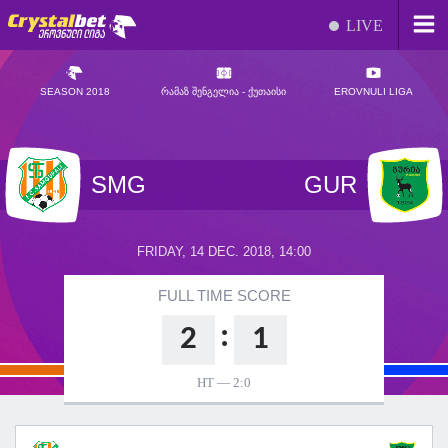
LIVE
SEASON 2018
ᲠᲐᲛᲐᲖ ᲨᲔᲜᲒᲔᲚᲘᲐ - ᲥᲣᲗᲐᲘᲡᲘ
EROVNULI LIGA
SMG
GUR
FRIDAY, 14 DEC. 2018, 14:00
FULL TIME SCORE
:
2
1
HT —
2:0