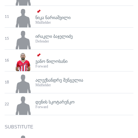
11
ᲜᲘᲙᲐ ᲜᲐᲠᲘᲐᲨᲕᲘᲚᲘ
Midfielder
ᲘᲠᲐᲙᲚᲘ ᲑᲐᲯᲔᲚᲘᲫᲔ
15
Defender
16
ᲕᲐᲜᲝ ᲬᲘᲚᲝᲡᲐᲜᲘ
Forward
ᲐᲚᲔᲥᲡᲐᲜᲓᲠᲔ ᲨᲔᲜᲒᲔᲚᲘᲐ
18
Midfielder
ᲓᲔᲜᲘᲡ ᲡᲙᲝᲢᲐᲠᲔᲜᲙᲝ
22
Forward
SUBSTITUTE