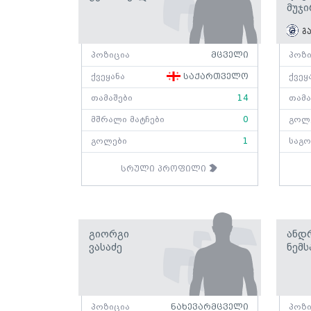
Მუჯი
გა
პოზიცია
მცველი
პოზი
ქვეყანა
საქართველო
ქვეყ
თამაშები
14
თამა
მშრალი მატჩები
0
გოლ
გოლები
1
საგო
სრული პროფილი
Გიორგი
Ანდ
Ვასაძე
Ნემს
პოზიცია
ნახევარმცველი
პოზი