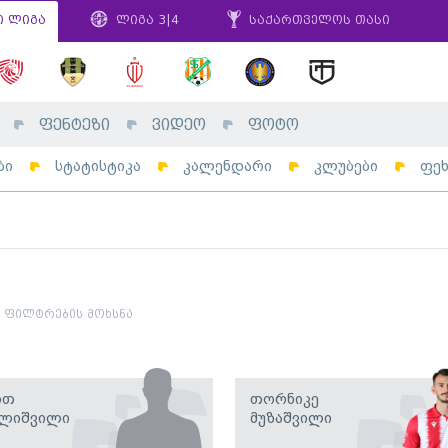
ი ლიგა
ლიგა 3|4
საქართველოს თასი
ფენტეზი
ვიდეო
ფოტო
ბი
სტატისტიკა
კალენდარი
კლუბები
ფე
ფილტრების მოხსნა
ით
Თორნიკე
ალიშვილი
Მუზაშვილი