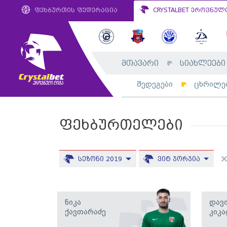
ფეხბურთის ფედერაცია
CRYSTALBET ეროვნულ
მთავარი
სიახლეები
შედეგები
ცხრილე
ფეხბურთელები
სეზონი 2019
ვიტ ჯორჯია
Ნიკა
Დავ
Ქავთარაძე
Კიკ