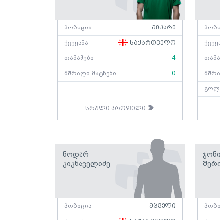
პოზიცია
მეკარე
პოზი
ქვეყანა
საქართველო
ქვეყ
თამაშები
4
თამა
მშრალი მატჩები
0
მშრა
გოლ
სრული პროფილი
Ნოდარ
Ჯონ
Კიკნაველიძე
Შერ
პოზიცია
მცველი
პოზი