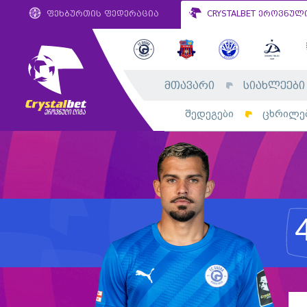
ფეხბურთის ფედერაცია
CRYSTALBET ეროვნულ
მთავარი
სიახლეები
შედეგები
ცხრილე