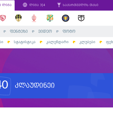
ი ლიგა
ლიგა 3|4
საქართველოს თასი
ფენტეზი
ვიდეო
ფოტო
ბი
სტატისტიკა
კალენდარი
კლუბები
ფე
40
კლაუდინეი