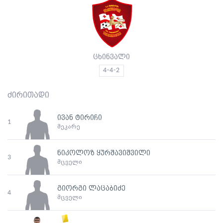
ცხინვალი
4-4-2
ძირითადი
ივან ტირიჩი
1
მეკარე
ნიკოლოზ ყურშავიშვილი
3
მცველი
გიორგი ლაცაბიძე
4
მცველი