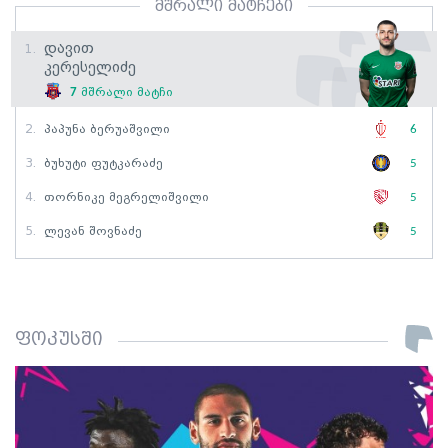
მშრალი მატჩები
Დავით
1.
Კერესელიძე
7
მშრალი მატჩი
2.
Პაპუნა Ბერუაშვილი
6
3.
Ბუხუტი Ფუტკარაძე
5
4.
Თორნიკე Მეგრელიშვილი
5
5.
Ლევან Შოვნაძე
5
ფოკუსში