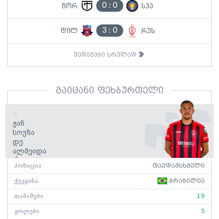
0
:
0
ტორ
სპა
3
:
0
დილ
რუს
შედეგები სრულად
გაიცანი ფეხბურთელი
9
Ჟან
Სოუზა
Დე
Ალმეიდა
რუსთავი
პოზიცია
თავდამსხმელი
ქვეყანა
ბრაზილია
თამაშები
19
გოლები
5