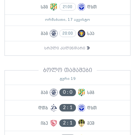
სმგ
დბთ
21:00
ორშაბათი, 17 აგვისტო
გაგ
სპა
20:00
სრული კალენდარი
ბოლო თამაშები
ტური 19
0
:
0
გაგ
სმგ
2
:
1
დთბ
დბთ
2
:
1
იბე
მეშ