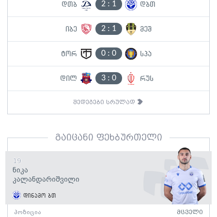
2
:
1
დთბ
დბთ
2
:
1
იბე
მეშ
0
:
0
ტორ
სპა
3
:
0
დილ
რუს
შედეგები სრულად
გაიცანი ფეხბურთელი
19
Ნიკა
Კალანდარიშვილი
დინამო ბთ
პოზიცია
მცველი