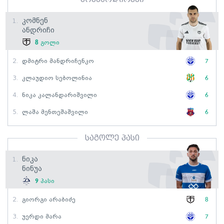
Კომნენ
1.
Ანდრიჩი
8
გოლი
2.
Დმიტრი Მანდრიჩენკო
7
3.
Კლაუდიო Სებოლინია
6
4.
Ნიკა Კალანდარიშვილი
6
5.
Ლაშა Მენთეშაშვილი
6
საგოლე პასი
Ნიკა
1.
Ნინუა
9
პასი
2.
Გიორგი Არაბიძე
8
3.
Უერდი Მარა
7