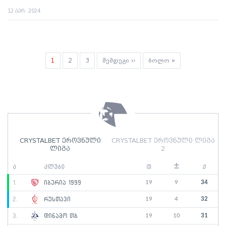
12 აპრ. 2024
Pagination
Current
1
გვერდი
2
გვერდი
3
Next
შემდეგი ››
Last
ბოლო »
page
page
page
CRYSTALBET ეროვნული
CRYSTALBET ეროვნული ლიგა
ლიგა
2
±
ა
კლუბი
თ
ქ
19
9
34
1.
იბერია 1999
19
4
32
2.
რუსთავი
19
10
31
3.
დინამო თბ