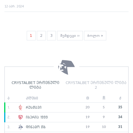
12 აპრ. 2024
Pagination
Current
1
გვერდი
2
გვერდი
3
Next
შემდეგი ››
Last
ბოლო »
page
page
page
CRYSTALBET ეროვნული
CRYSTALBET ეროვნული ლიგა
ლიგა
2
±
ა
კლუბი
თ
ქ
20
5
35
1.
რუსთავი
19
9
34
2.
იბერია 1999
19
10
31
3.
დინამო თბ