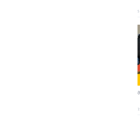
5
მ
1
P