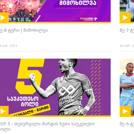
ე-8 ტური | მიმოხილვა
მე-7 
4 აპრ. 2023
10 აპრ. 
TOP 5 - თებერვალი-მარტის ხუთი საუკეთესო
მე-6 
გოლი