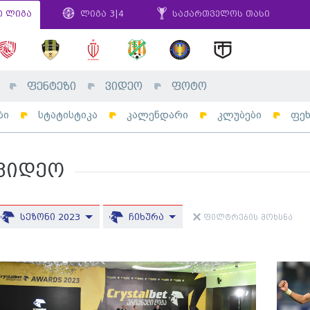
ი ლიგა
ლიგა 3|4
საქართველოს თასი
ფენტეზი
ვიდეო
ფოტო
ბი
სტატისტიკა
კალენდარი
კლუბები
ფე
ვიდეო
სეზონი 2023
ჩიხურა
ფილტრების მოხსნა