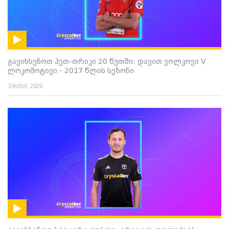
გავიხსენოთ ჰეთ-თრიკი 20 წუთში: დავით ვოლკოვი V
ლოკომოტივი - 2017 წლის სეზონი
3 მაისი. 2020