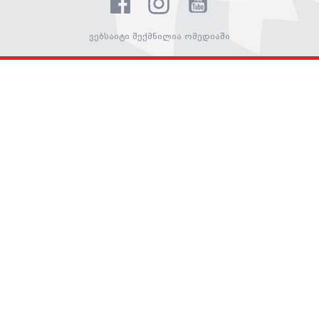
ვებსაიტი შექმნილია ომედიაში