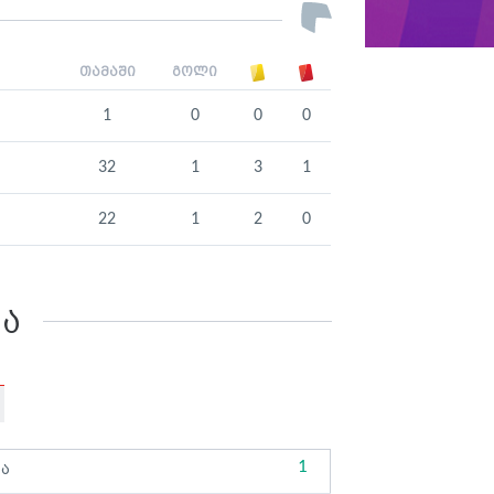
თამაში
გოლი
1
0
0
0
32
1
3
1
22
1
2
0
კა
1
ბა